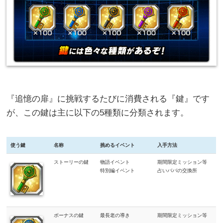
『追憶の扉』に挑戦するたびに消費される『鍵』です
が、この鍵は主に以下の5種類に分類されます。
使う鍵
名称
挑めるイベント
入手方法
ストーリーの鍵
物語イベント
期間限定ミッション等
特別編イベント
占いババの交換所
ボーナスの鍵
最長老の導き
期間限定ミッション等