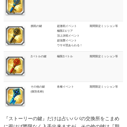
挑戦の鍵
超激戦イベント
期間限定ミッション等
極限Zエリア
頂上決戦イベント
超強襲イベント
ウサギ団あらわる！
Zバトルの鍵
極限Zバトル
期間限定ミッション等
その他の鍵
各種イベント
期間限定ミッション等
(個別名称)
『ストーリーの鍵』だけは占いババの交換所をこまめ
に覗けば際限なく入手出来ますが、その他の鍵は『期