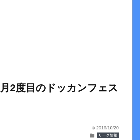
0月2度目のドッカンフェス
2016/10/20
time
folder
リーク情報