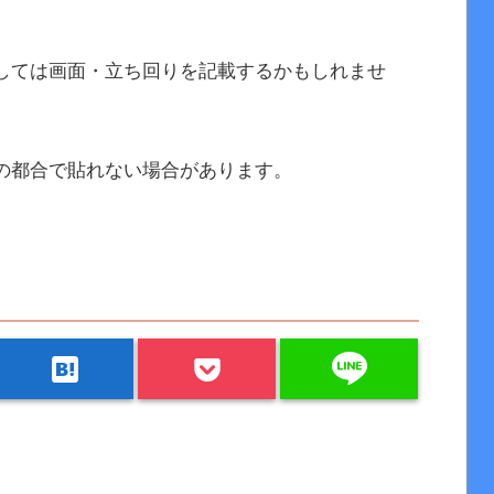
しては画面・立ち回りを記載するかもしれませ
の都合で貼れない場合があります。
line
hatenabookmark