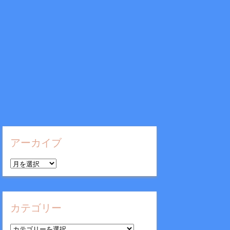
アーカイブ
ア
ー
カ
イ
カテゴリー
ブ
カ