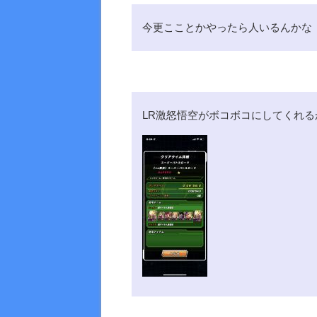
今更こことかやったら人いるんかな
LR激怒悟空がボコボコにしてくれる