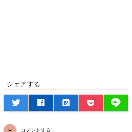
シェアする
line
twitter
facebook
hatenabookmark
コメントする
down