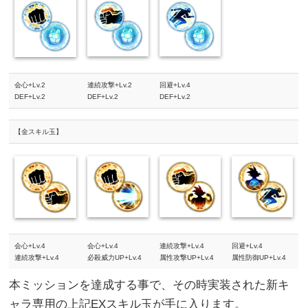
会心+Lv.2
連続攻撃+Lv.2
回避+Lv.4
DEF+Lv.2
DEF+Lv.2
DEF+Lv.2
【金スキル玉】
会心+Lv.4
会心+Lv.4
連続攻撃+Lv.4
回避+Lv.4
連続攻撃+Lv.4
必殺威力UP+Lv.4
属性攻撃UP+Lv.4
属性防御UP+Lv.4
本ミッションを達成する事で、その時実装された新キ
ャラ専用の上記EXスキル玉が手に入ります。