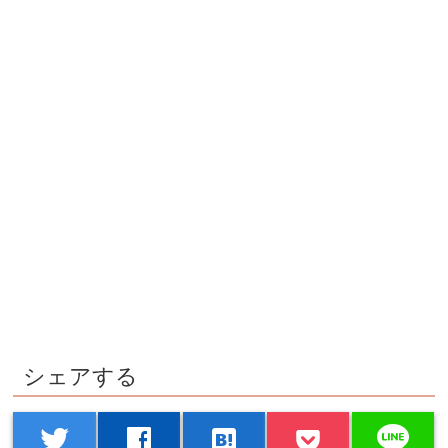
シェアする
line
twitter
facebook
hatenabookmark