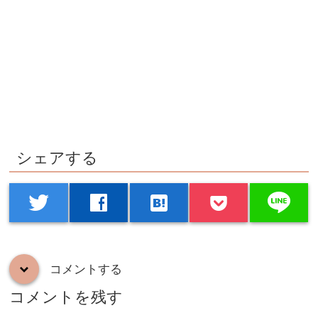
シェアする
line
twitter
facebook
hatenabookmark
コメントする
down
コメントを残す