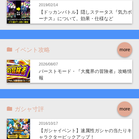
2019/02/14
【ドッカンバトル】隠しステータス『気力ボ
ーナス』について。効果・仕様など
イベント攻略
more
2026/08/07
バーストモード・『大魔界の冒険者』攻略情
報
ガシャ寸評
more
2016/10/17
【ガシャイベント】速属性ガシャの当たりキ
ャラクターピックアップ！