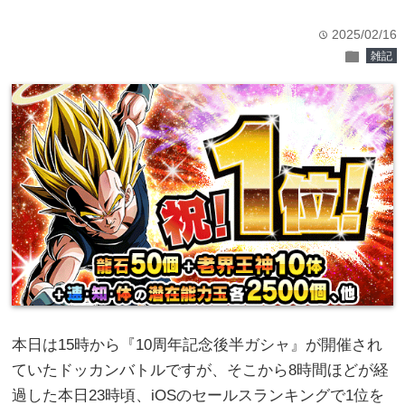
2025/02/16
time
folder
雑記
本日は15時から『10周年記念後半ガシャ』が開催され
ていたドッカンバトルですが、そこから8時間ほどが経
過した本日23時頃、iOSのセールスランキングで1位を