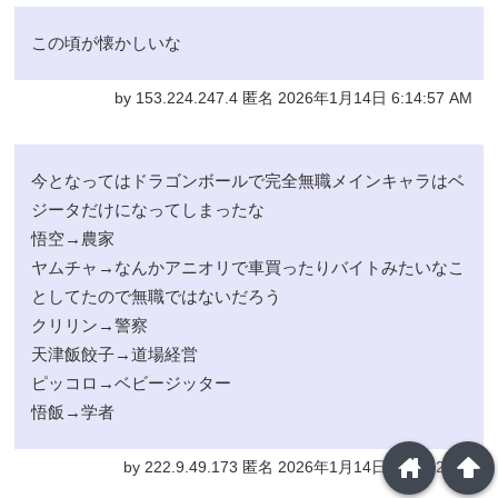
この頃が懐かしいな
by 153.224.247.4 匿名 2026年1月14日 6:14:57 AM
今となってはドラゴンボールで完全無職メインキャラはベ
ジータだけになってしまったな
悟空→農家
ヤムチャ→なんかアニオリで車買ったりバイトみたいなこ
としてたので無職ではないだろう
クリリン→警察
天津飯餃子→道場経営
ピッコロ→ベビージッター
悟飯→学者
home
arrowup
by 222.9.49.173 匿名 2026年1月14日 5:27:22 AM