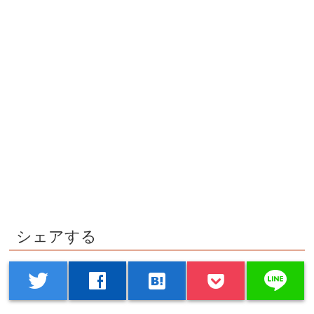
シェアする
line
twitter
facebook
hatenabookmark