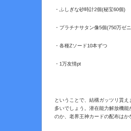
・ふしぎな砂時計2個(秘宝60個)
・プラチナサタン像5個(750万ゼニ
・各種Zソード10本ずつ
・1万友情pt
ということで、結構ガッツリ貰え
多いでしょう。潜在能力解放機能
のか、老界王神カードの配布はか