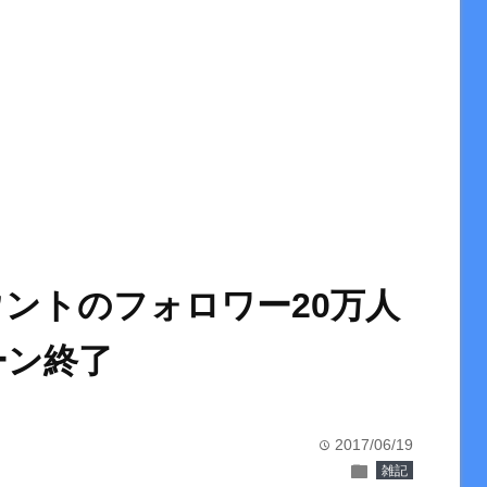
アカウントのフォロワー20万人
ーン終了
2017/06/19
time
folder
雑記