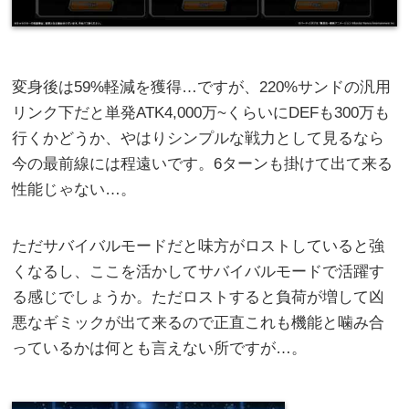
変身後は59%軽減を獲得…ですが、220%サンドの汎用
リンク下だと単発ATK4,000万~くらいにDEFも300万も
行くかどうか、やはりシンプルな戦力として見るなら
今の最前線には程遠いです。6ターンも掛けて出て来る
性能じゃない…。
ただサバイバルモードだと味方がロストしていると強
くなるし、ここを活かしてサバイバルモードで活躍す
る感じでしょうか。ただロストすると負荷が増して凶
悪なギミックが出て来るので正直これも機能と噛み合
っているかは何とも言えない所ですが…。