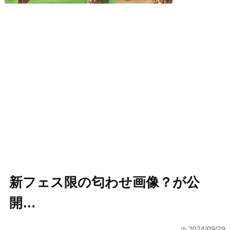
新フェス限の匂わせ画像？が公
開…
2024/09/29
time