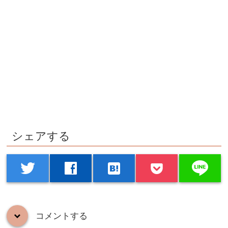
シェアする
line
twitter
facebook
hatenabookmark
コメントする
down