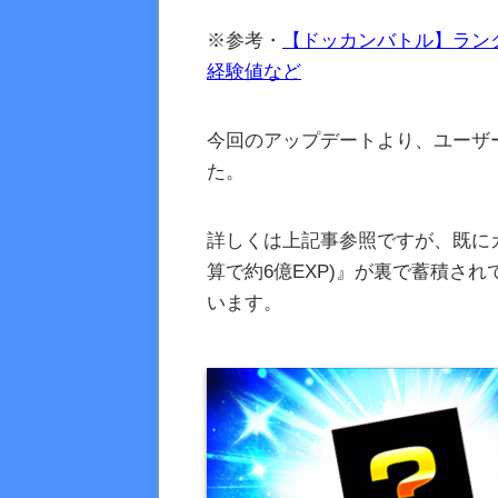
※参考・
【ドッカンバトル】ラン
経験値など
今回のアップデートより、ユーザーラ
た。
詳しくは上記事参照ですが、既にカン
算で約6億EXP)』が裏で蓄積さ
います。