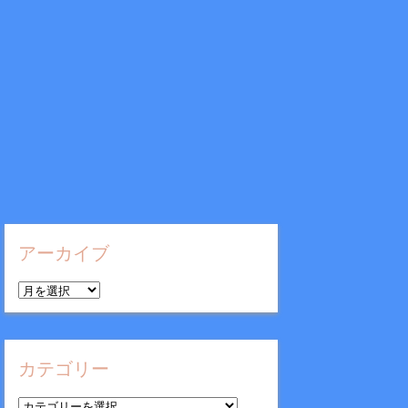
アーカイブ
ア
ー
カ
イ
カテゴリー
ブ
カ