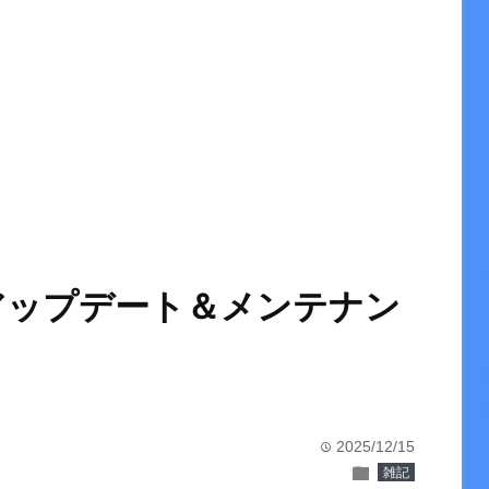
2.0アップデート＆メンテナン
2025/12/15
time
folder
雑記