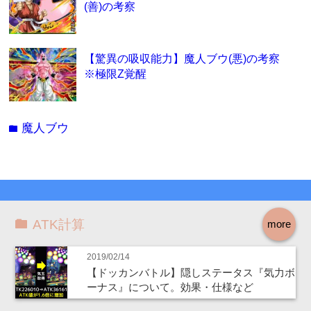
(善)の考察
【驚異の吸収能力】魔人ブウ(悪)の考察
※極限Z覚醒
魔人ブウ
folder
ATK計算
more
2019/02/14
【ドッカンバトル】隠しステータス『気力ボ
ーナス』について。効果・仕様など