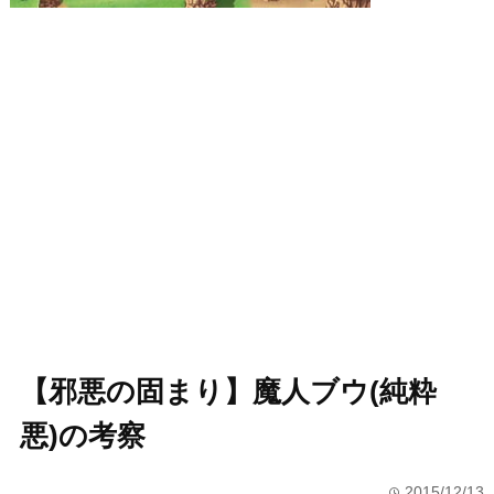
【邪悪の固まり】魔人ブウ(純粋
悪)の考察
2015/12/13
time