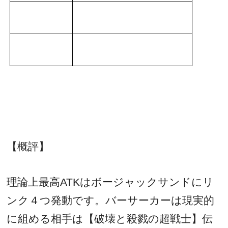
【概評】
理論上最高
ATK
はボージャックサンドにリ
ンク４つ発動です。バーサーカーは現実的
に組める相手は【破壊と殺戮の超戦士】伝