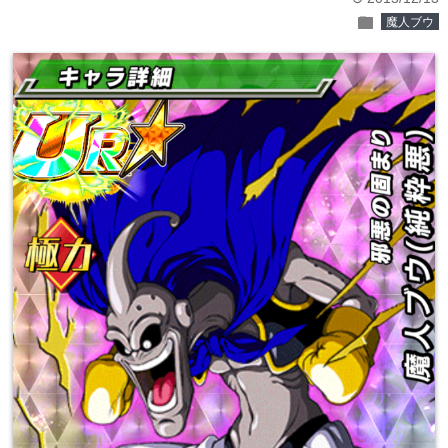
folder
魔人ブウ