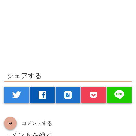
シェアする
line
twitter
facebook
hatenabookmark
コメントする
down
コメントを残す