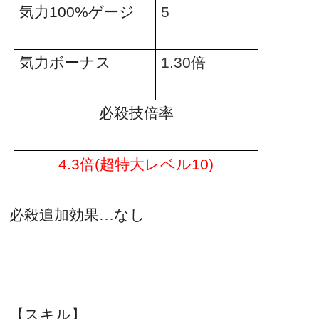
気力
100%
ゲージ
5
気力ボーナス
1.30
倍
必殺技倍率
倍
超特大レベル
4.3
(
10)
必殺追加効果…なし
【スキル】