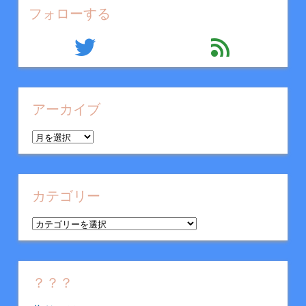
フォローする
twitter
feed
アーカイブ
ア
ー
カ
イ
カテゴリー
ブ
カ
テ
ゴ
リ
？？？
ー