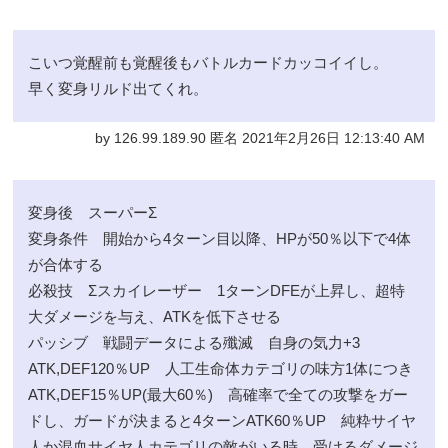
こいつ覚醒前も覚醒後もバトルカードカッコイイし。
早く変身リルド出てくれ。
by 126.99.189.90 匿名 2021年2月26日 12:13:40 AM
変身後 スーパーΣ
変身条件 開始から4ターン目以降、HPが50％以下で4体
が合体する
必殺技 Σスカイレーザー 1ターンDFEが上昇し、超特
大ダメージを与え、ATKを低下させる
パッシブ 戦闘データによる殲滅 自身の気力+3
ATK,DEF120％UP 人工生命体カテゴリの味方1体につき
ATK,DEF15％UP(最大60％) 高確率で全ての攻撃をガー
ドし、ガードが決まると4ターンATK60％UP 純粋サイヤ
人か混血サイヤ人カテゴリの敵がいる時、受けるダメージ