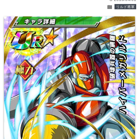
folder
リルド将軍