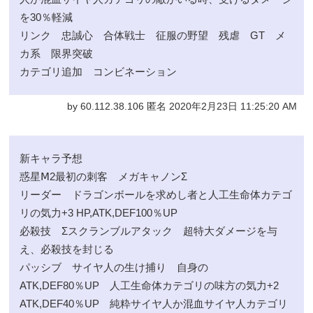
を30％軽減
リンク 忠誠心 合体戦士 征服の野望 残虐 GT メ
カ系 限界突破
カテゴリ追加 コンビネーション
by 60.112.38.106 匿名 2020年2月23日 11:25:20 AM
新キャラ予想
惑星Ⅿ2最初の刺客 メガキャノンΣ
リーダー ドラゴンボールを求めし者と人工生命体カテゴ
リの気力+3 HP,ATK,DEF100％UP
必殺技 Σスクランブルアタック 超特大ダメージを与
え、必殺技を封じる
パッシブ サイヤ人の生け捕り 自身の
ATK,DEF80％UP 人工生命体カテゴリの味方の気力+2
ATK,DEF40％UP 純粋サイヤ人か混血サイヤ人カテゴリ