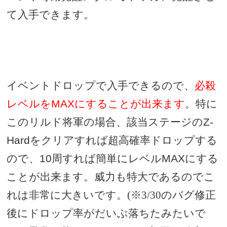
て入手できます。
イベントドロップで入手できるので、
必殺
レベルを
MAX
にすることが出来ます
。特に
このリルド将軍の場合、該当ステージの
Z-
Hard
をクリアすれば超高確率
ドロップする
ので、
10
周すれば簡単にレベル
MAX
にする
ことが出来ます。威力も特大であるのでこ
れは非常に大きいです。(※3/30のバグ修正
後にドロップ率がだいぶ落ちたみたいで