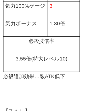
気力
100%
ゲージ
3
気力ボーナス
1.30
倍
必殺技倍率
3.55
倍
(
特大レベル
10)
必殺追加効果…敵
ATK
低下