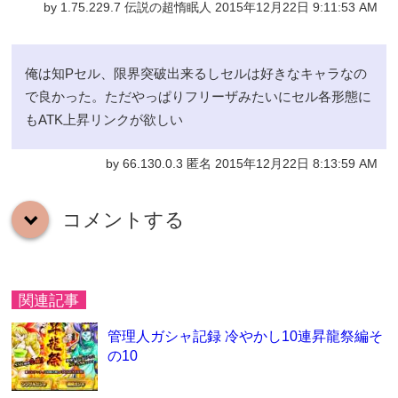
by 1.75.229.7 伝説の超惰眠人 2015年12月22日 9:11:53 AM
俺は知Pセル、限界突破出来るしセルは好きなキャラなの
で良かった。ただやっぱりフリーザみたいにセル各形態に
もATK上昇リンクが欲しい
by 66.130.0.3 匿名 2015年12月22日 8:13:59 AM
コメントする
down
関連記事
管理人ガシャ記録 冷やかし10連昇龍祭編そ
の10