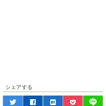
シェアする
line
twitter
facebook
hatenabookmark