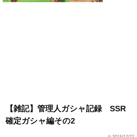
【雑記】管理人ガシャ記録 SSR
確定ガシャ編その2
2015/12/22
time