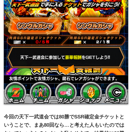
今回の天下一武道会では
80
勝で
SSR
確定金チケットと
いうことで、まあ
80
回なら…と考えた人もいたのでは