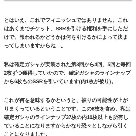
とはいえ、これでフィニッシュではありません。これ
はあくまでチケット、
SSR
を引ける権利を手にしただ
けで、報われるかどうかは何を引けるかによって決ま
ってしまいますからね…。
私は確定ガシャが実装された第
3
回から
4
回、
5
回と毎回
2
枚ずつ獲得していたので、確定ガシャのラインナップ
から
6
枚もの
SSR
を引いています
(
内
1
枚が被り
)
。
これが何を意味するかというと、被りの可能性が上が
りまくっているということです。この
6
枚を含め、私は
確定ガシャのラインナップ
37
枚の内
10
枚以上も所有し
ていることになりますからかなり恐々としながら引く
ことになりました。