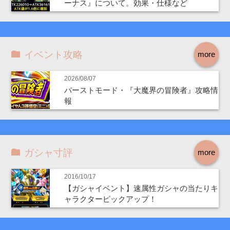
ーナス』について。効果・仕様など
イベント攻略
more
2026/08/07
バーストモード・『大魔界の冒険者』攻略情
報
ガシャ寸評
more
2016/10/17
【ガシャイベント】速属性ガシャの当たりキ
ャラクターピックアップ！