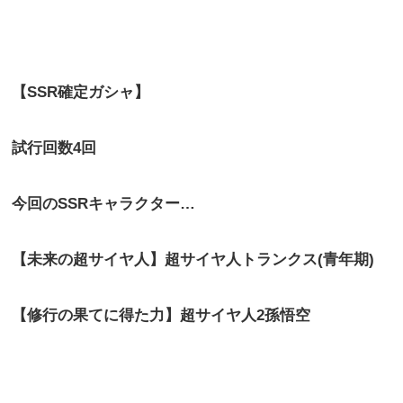
【
SSR
確定ガシャ】
試行回数
4
回
今回の
SSR
キャラクター…
【未来の超サイヤ人】超サイヤ人トランクス
(
青年期
)
【修行の果てに得た力】超サイヤ人
2
孫悟空