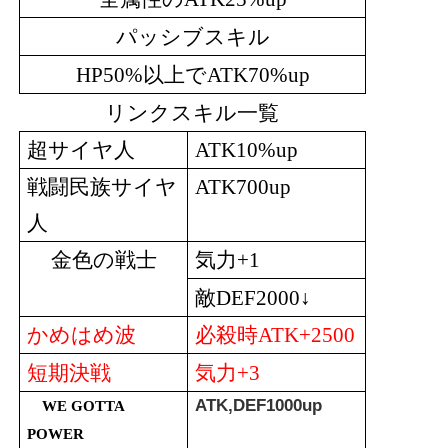
パッシブスキル
以上で
HP50%
ATK70%up
リンクスキル一覧
超サイヤ人
ATK10%up
戦闘民族サイヤ
ATK700up
人
金色の戦士
気力
+1
敵
↓
DEF2000
かめはめ波
必殺時
ATK+2500
短期決戦
気力
+3
ATK,DEF1000up
WE GOTTA
POWER