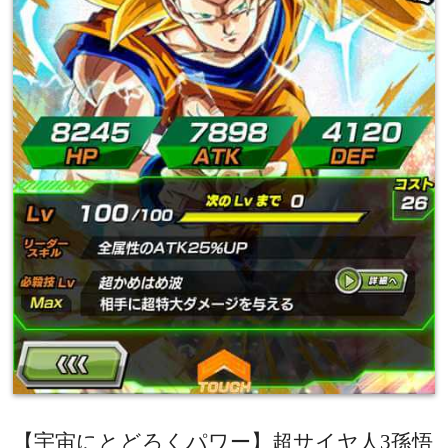
【宇宙にとどろくパワー】超サイヤ人
3
孫悟