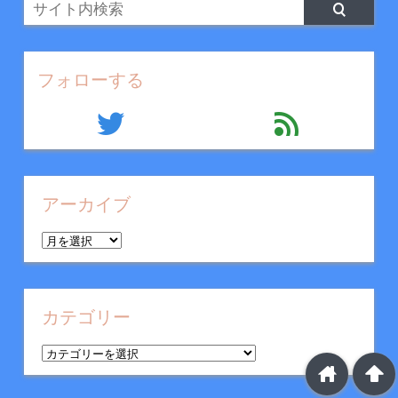
フォローする
twitter
feed
アーカイブ
ア
ー
カ
イ
カテゴリー
ブ
カ
home
arrowup
テ