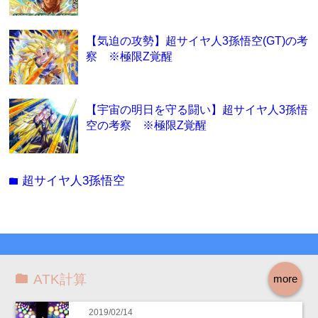
【気迫の攻勢】超サイヤ人3孫悟空(GT)の考
察 ※極限Z覚醒
【宇宙の明日を守る闘い】超サイヤ人3孫悟
空の考察 ※極限Z覚醒
超サイヤ人3孫悟空
folder
ATK計算
more
2019/02/14