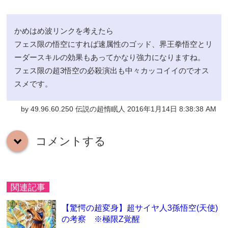
かめはめ波リンクを考えたら
フェス限の悟空にすれば速属性のゴッド、界王拳悟空とリ
ーダースキルの効果もあってかなり強力になりますね。
フェス限の超3悟空の必殺演出も中々カッコイイのでオス
スメです。
by 49.96.60.250 伝説の超惰眠人 2016年1月14日 8:38:38 AM
コメントする
down
関連記事
【驚愕の超変身】超サイヤ人3孫悟空(天使)
の考察 ※極限Z覚醒