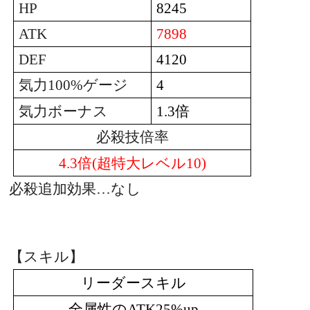
HP
8245
ATK
7898
DEF
4120
気力
100%
ゲージ
4
倍
気力ボーナス
1.3
必殺技倍率
倍
超特大レベル
4.3
(
10)
必殺追加効果…なし
【スキル】
リーダースキル
全属性の
ATK25%up