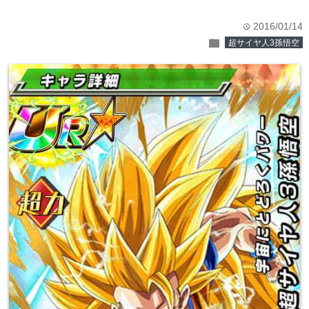
2016/01/14
time
folder
超サイヤ人3孫悟空