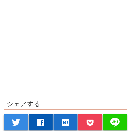
シェアする
line
twitter
facebook
hatenabookmark