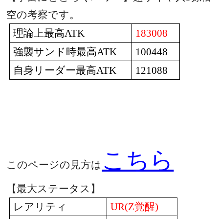
空の考察です。
理論上最高
ATK
183008
強襲サンド時最高
ATK
100448
自身リーダー最高
ATK
121088
こちら
このページの見方は
【最大ステータス】
レアリティ
UR(Z
覚醒
)