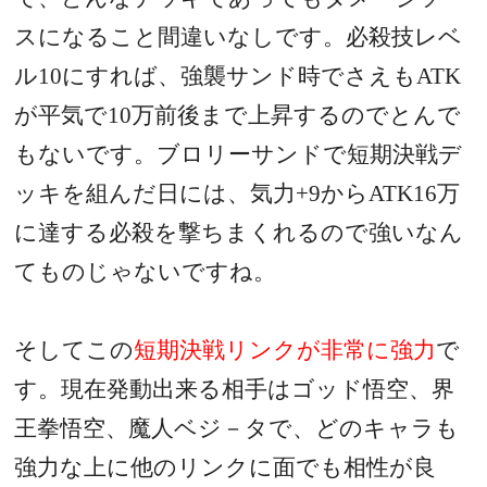
スになること間違いなしです。必殺技レベ
ル
10
にすれば、強襲サンド時でさえも
ATK
が平気で
10
万前後まで上昇するのでとんで
もないです。ブロリーサンドで短期決戦デ
ッキを組んだ日には、気力
+9
から
ATK16
万
に達する必殺を撃ちまくれるので強いなん
てものじゃないですね。
そしてこの
短期決戦リンクが非常に強力
で
す。現在発動出来る相手はゴッド悟空、界
王拳悟空、魔人ベジ－タで
、どのキャラも
強力な上に他のリンクに面でも相性が良