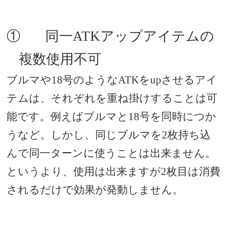
①
同一
ATK
アップアイテムの
複数使用不可
ブルマや
18
号のような
ATK
を
up
させるアイ
テムは、それぞれを重ね掛けすることは可
能です。例えばブルマと
18
号を同時につか
うなど。しかし、同じブルマを
2
枚持ち込
んで同一ターンに使うことは出来ません。
というより、使用は出来ますが
2
枚目は消費
されるだけで効果が発動しません。