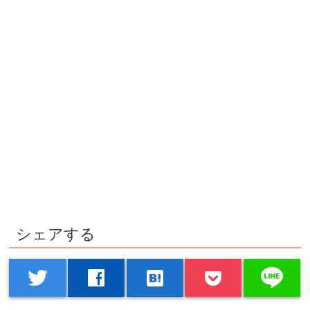
シェアする
line
twitter
facebook
hatenabookmark