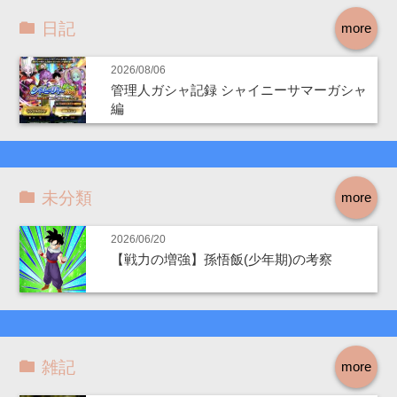
日記
more
2026/08/06
管理人ガシャ記録 シャイニーサマーガシャ
編
未分類
more
2026/06/20
【戦力の増強】孫悟飯(少年期)の考察
雑記
more