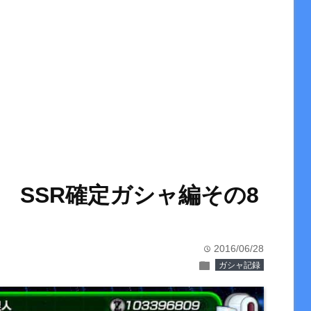
 SSR確定ガシャ編その8
2016/06/28
time
folder
ガシャ記録