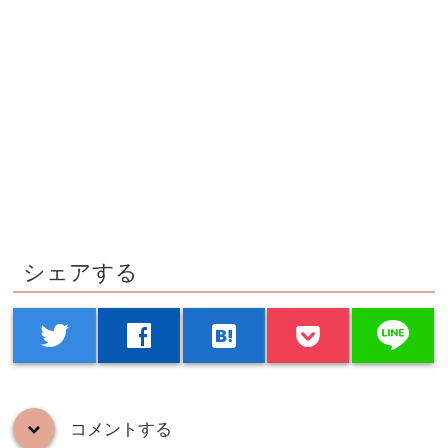
シェアする
line
twitter
facebook
hatenabookmark
コメントする
down