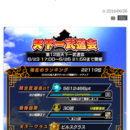
2016/06/26
time
folder
日記