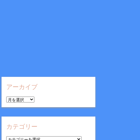
アーカイブ
ア
ー
カ
イ
カテゴリー
ブ
カ