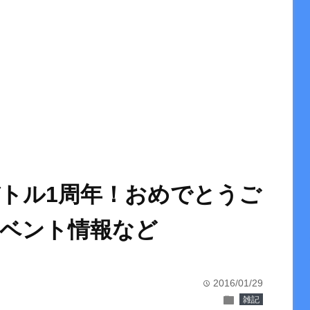
トル1周年！おめでとうご
ベント情報など
2016/01/29
time
folder
雑記