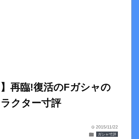
】再臨!復活のFガシャの
ャラクター寸評
2015/11/22
time
folder
ガシャ寸評