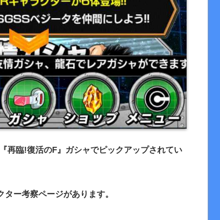
『再臨
!
復活の
F
』ガシャでピックアップされてい
クター考察ページがあります。