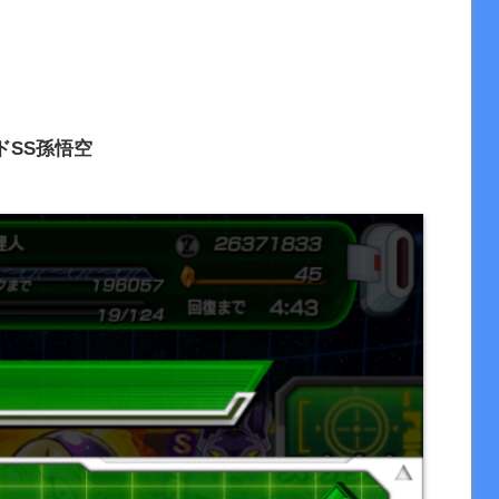
ド
SS
孫悟空