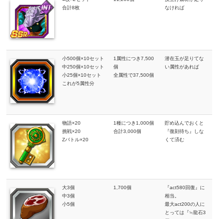
合計8枚
なければ
小500個×10セット
1属性につき7,500
潜在玉が足りてな
中250個×10セット
個
い属性があれば
小25個×10セット
全属性で37,500個
これが5属性分
物語×20
1種につき1,000個
貯め込んでおくと
挑戦×20
合計3,000個
『復刻待ち』しな
Zバトル×20
くて済む
大3個
1,700個
『act580回復』に
中3個
相当。
小5個
最大act200の人に
とっては『≒龍石3