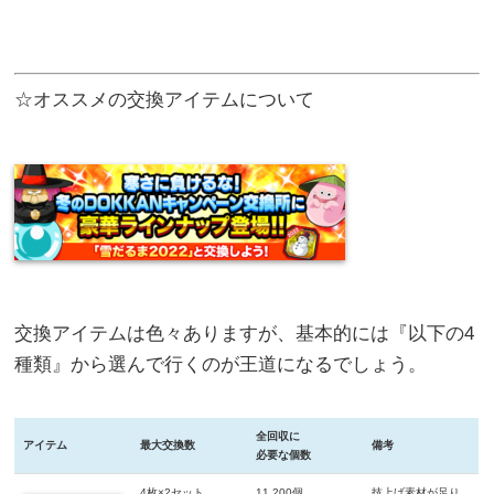
☆オススメの交換アイテムについて
交換アイテムは色々ありますが、基本的には『以下の4
種類』から選んで行くのが王道になるでしょう。
全回収に
アイテム
最大交換数
備考
必要な個数
4枚×2セット
11,200個
技上げ素材が足り