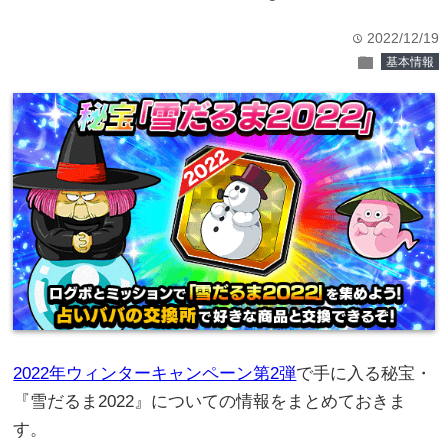
2022/12/19
time
folder
基本情報
2022年ウィンターキャンペーン第2弾
で手に入る秘宝・
『雪だるま2022』についての情報をまとめておきま
す。