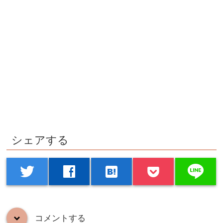
シェアする
line
twitter
facebook
hatenabookmark
コメントする
down