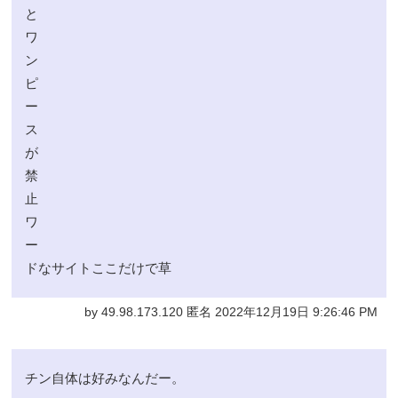
と
ワ
ン
ピ
ー
ス
が
禁
止
ワ
ー
ドなサイトここだけで草
by 49.98.173.120 匿名 2022年12月19日 9:26:46 PM
チン自体は好みなんだー。