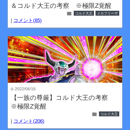
＆コルド大王の考察 ※極限Z覚醒
folder
コルド大王
メカフリーザ
|
コメント(85)
2022/06/16
time
【一族の尊厳】コルド大王の考察
※極限Z覚醒
folder
コルド大王
|
コメント(206)