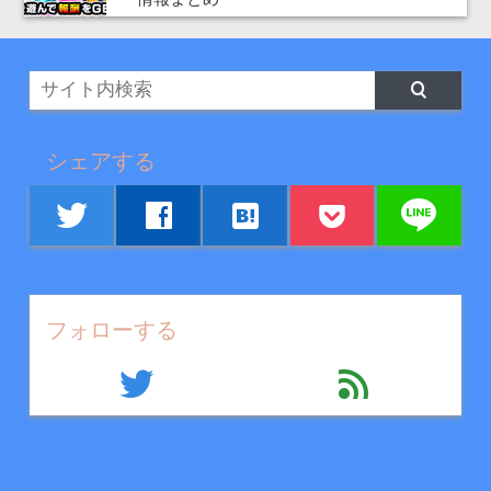
シェアする
line
twitter
facebook
hatenabookmark
フォローする
twitter
feed