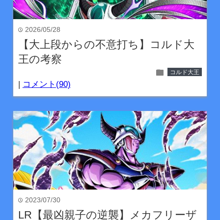
2026/05/28
time
【大上段からの不意打ち】コルド大
王の考察
folder
コルド大王
|
コメント(90)
2023/07/30
time
LR【最凶親子の逆襲】メカフリーザ