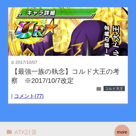
2017/10/07
time
【最強一族の執念】コルド大王の考
察 ※2017/10/7改定
folder
コルド大王
|
コメント(77)
ATK計算
more