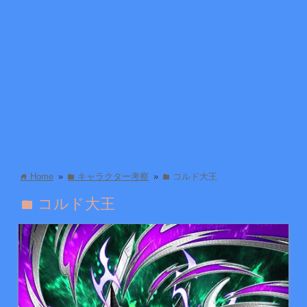
Home
»
キャラクター考察
»
コルド大王
home
folder
folder
コルド大王
folder