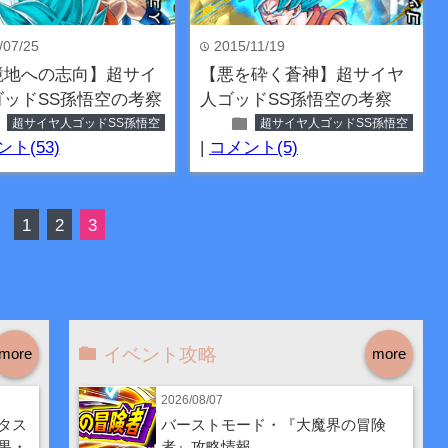
/07/25
2015/11/19
time
境地への志向】超サイ
【悪を砕く蒼神】超サイヤ
ゴッドSS孫悟空の考察
人ゴッドSS孫悟空の考察
er
folder
超サイヤ人ゴッドSS孫悟空
超サイヤ人ゴッドSS孫悟空
ト(53)
|
コメント(5)
1
2
3
イベント攻略
more
more
2026/08/07
タス
バーストモード・『大魔界の冒険
果・
者』攻略情報