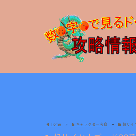
Home
»
キャラクター考察
»
超サイ
home
folder
folder