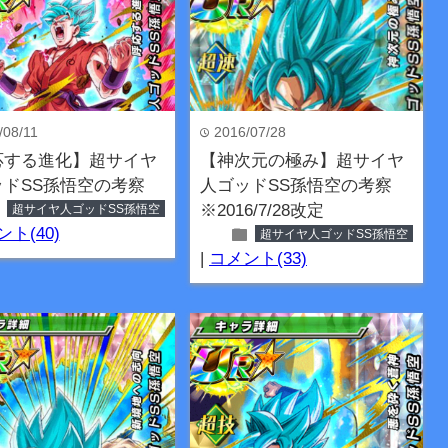
/08/11
2016/07/28
time
応する進化】超サイヤ
【神次元の極み】超サイヤ
ッドSS孫悟空の考察
人ゴッドSS孫悟空の考察
er
※2016/7/28改定
超サイヤ人ゴッドSS孫悟空
folder
ト(40)
超サイヤ人ゴッドSS孫悟空
|
コメント(33)