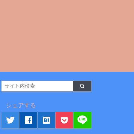
シェアする
line
twitter
facebook
hatenabookmark