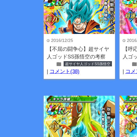
2016/12/25
2016
time
time
【不屈の闘争心】超サイヤ
【呼
人ゴッドSS孫悟空の考察
人ゴ
folder
fold
超サイヤ人ゴッドSS孫悟空
|
コメント(38)
|
コメン