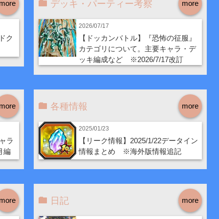
デッキ・パーティー考察
more
more
2026/07/17
ドク
【ドッカンバトル】『恐怖の征服』
カテゴリについて。主要キャラ・デ
ッキ編成など ※2026/7/17改訂
各種情報
more
more
2025/01/23
ャラ
【リーク情報】2025/1/22データイン
月編
情報まとめ ※海外版情報追記
日記
more
more