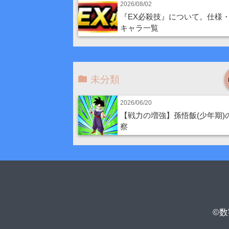
2026/08/02
『EX必殺技』について。仕様
キャラ一覧
未分類
2026/06/20
【戦力の増強】孫悟飯(少年期)
察
©