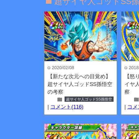
超サイヤ人ゴッドSS
folder
2020/02/08
2018
time
time
【新たな次元への目覚め】
【怒
超サイヤ人ゴッドSS孫悟空
イヤ
の考察
察
folder
fold
超サイヤ人ゴッドSS孫悟空
|
コメント(116)
|
コメン