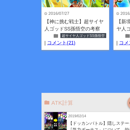
2016/07/27
2016
time
time
【神に挑む戦士】超サイヤ
【新
人ゴッドSS孫悟空の考察
ヤ人
folder
fold
超サイヤ人ゴッドSS孫悟空
|
コメント(21)
|
コメン
ATK計算
2019/02/14
【ドッカンバトル】隠しステー
『気力ボーナス』について。効