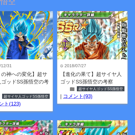
孫悟空
/12/31
2018/07/27
time
りの神への変化】超サ
【進化の果て】超サイヤ人
人ゴッドSS孫悟空の考
ゴッドSS孫悟空の考察
folder
超サイヤ人ゴッドSS孫悟空
er
|
コメント(93)
超サイヤ人ゴッドSS孫悟空
ト(123)