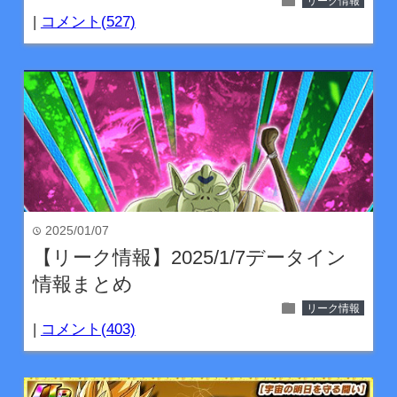
folder
リーク情報
|
コメント(527)
2025/01/07
time
【リーク情報】2025/1/7データイン
情報まとめ
folder
リーク情報
|
コメント(403)