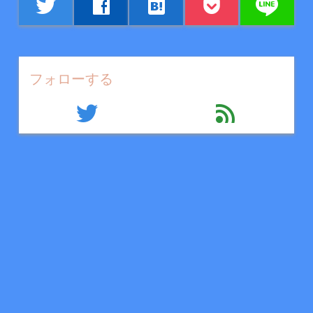
line
twitter
facebook
hatenabookmark
フォローする
twitter
feed