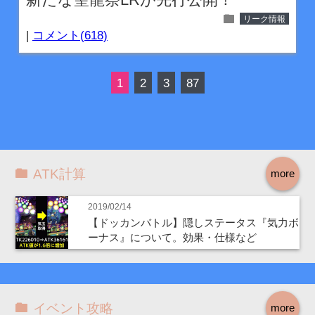
folder
リーク情報
|
コメント(618)
1
2
3
87
ATK計算
more
2019/02/14
【ドッカンバトル】隠しステータス『気力ボ
ーナス』について。効果・仕様など
イベント攻略
more