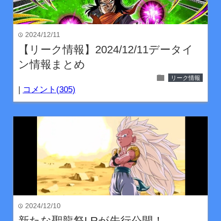
2024/12/11
time
【リーク情報】2024/12/11データイ
ン情報まとめ
folder
リーク情報
|
コメント(305)
2024/12/10
time
新たな聖龍祭LRが先行公開！