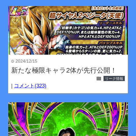
2024/12/15
time
新たな極限キャラ2体が先行公開！
folder
リーク情報
|
コメント(323)