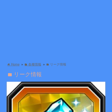
Home
»
各種情報
»
リーク情報
home
folder
folder
リーク情報
folder