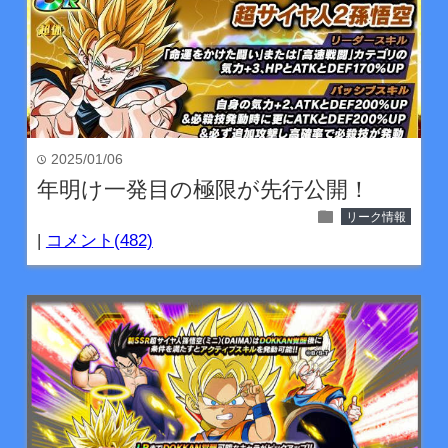
2025/01/06
time
年明け一発目の極限が先行公開！
folder
リーク情報
|
コメント(482)