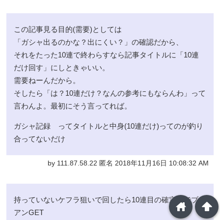
この記事見る目的(需要)としては
「ガシャ出るのかな？出にくい？」の確認だから、
それをたった10連で終わらすなら記事タイトルに「10連
だけ回す」にしときゃいい。
需要ねーんだから。
そしたら「は？10連だけ？なんの参考にもならんわ」って
言わんよ。最初にそう言ってれば。
ガシャ記録 ってタイトルと中身(10連だけ)ってのが釣り
合ってないだけ
by 111.87.58.22 匿名 2018年11月16日 10:08:32 AM
持っていないケフラ狙いで回したら10連目の確定枠でブリ
home
arrowup
アンGET