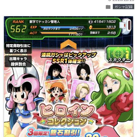
folder
ガシャ記録