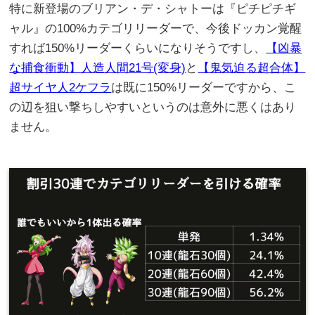
特に新登場のブリアン・デ・シャトーは『ピチピチギ
ャル』の100%カテゴリリーダーで、今後ドッカン覚醒
すれば150%リーダーくらいになりそうですし、
【凶暴
な捕食衝動】人造人間21号(変身)
と
【鬼気迫る超合体】
超サイヤ人2ケフラ
は既に150%リーダーですから、こ
の辺を狙い撃ちしやすいというのは意外に悪くはあり
ません。