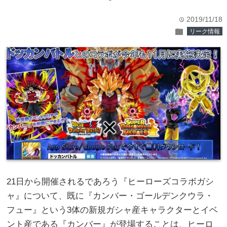
2019/11/18
time
folder
リーク情報
21日から開催されるであろう『ヒーローズコラボガシ
ャ』について、既に『カンバー・ゴールデンクウラ・
フュー』という3体の新規ガシャ産キャラクターとイベ
ント産である『カンバー』が登場することは、ヒーロ