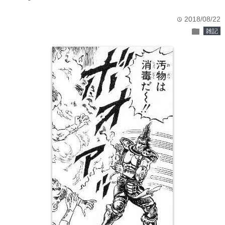
2018/08/22
time
folder
雑記