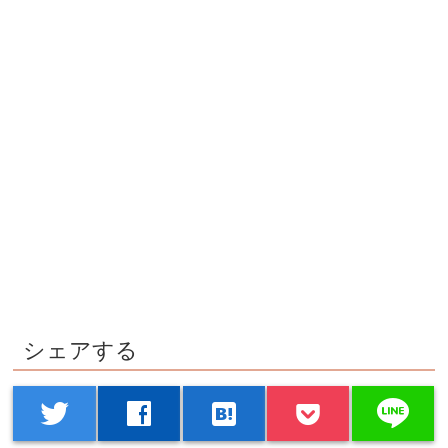
シェアする
line
twitter
facebook
hatenabookmark