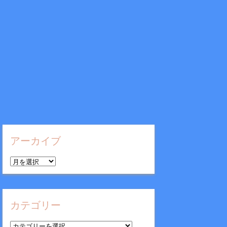
アーカイブ
ア
ー
カ
イ
カテゴリー
ブ
カ