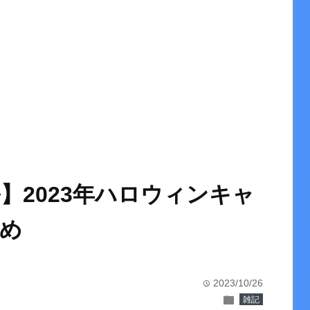
】2023年ハロウィンキャ
め
2023/10/26
time
folder
雑記