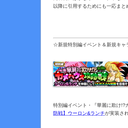
以降に引用するためにも一応まと
☆新規特別編イベント＆新規キャ
特別編イベント・『華麗に欺け!?
防戦】ウーロン&ランチ
が実装さ