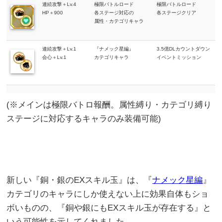
連続攻撃＋Lv.4
極限バトルロード
極限バトルロード
HP＋900
各ステージ対応の
各ステージクリア
属性・カテゴリキャラ
連続攻撃＋Lv.1
『ナメック星編』
3.5億DLカウントダウン
会心＋Lv.1
カテゴリキャラ
イベントミッション
(※メインは極限バトロ報酬。属性縛り・カテゴリ縛り
ステージに対応するキャラのみ装備可能)
新しい『銅・銀のEXスキル玉』は、『
ナメック星編
』
カテゴリのキャラにしか使えない上に効果自体もショ
ボいものの、『銅や銀にもEXスキル玉が存在する』と
いう可能性を示してくれました。