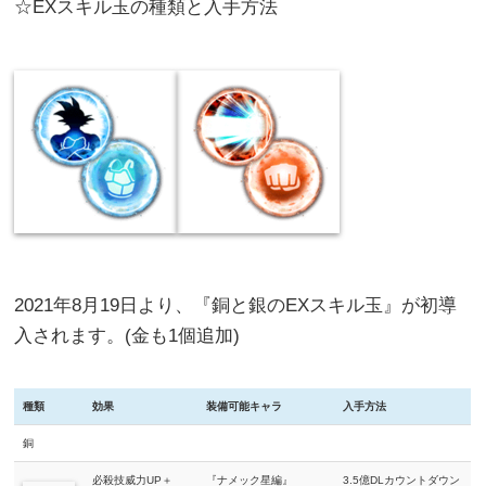
☆EXスキル玉の種類と入手方法
2021年8月19日より、『銅と銀のEXスキル玉』が初導
入されます。(金も1個追加)
種類
効果
装備可能キャラ
入手方法
銅
必殺技威力UP＋
『ナメック星編』
3.5億DLカウントダウン