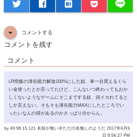
line
twitter
facebook
hatenabookmark
コメントする
down
コメントを残す
コメント
LR悟飯の潜在能力解放100%にした奴、車一台買えるくら
い金使ったとか言ってたけど、こんないつ終わってもおか
しくないようなゲームにそこまでする奴、頭イカれてると
しか言えない。そもそも潜在能力MAXにしたところでい
ったいなんの得があるのかさっぱり分からん。
by 49.98.15.121 名前が無い＠ただの名無しのようだ 2017年6月6
日 8:56:27 PM