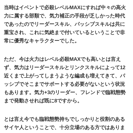
当時はイベントで必殺レベル
MAX
にすれば中々の高火
力に属する部類で、気力補正の手段が乏しかった時代
であったのでリーダースキル、パッシブスキルは共に
重宝され、これに気絶まで付いているということで非
常に優秀なキャラクターでした。
ただ、今は火力はレベル必殺
MAX
でも高いとは言え
ず、気力はリーダースキルとリンクスキルによって
12
近くまで上がってしまうような編成も増えてきて、パ
ッシブでそこまでサポートする必要がないという状況
もあります。気力
+3
のリーダー、フレンドで臨戦態勢
まで発動させれば既に
8
ですから。
とは言え今でも臨戦態勢持ちでしっかりと役割のある
サイヤ人ということで、十分立場のある方ではありま