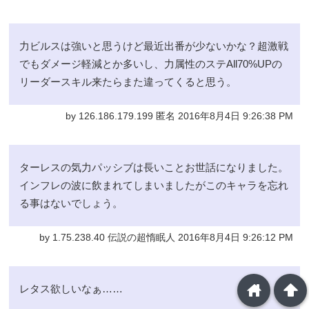
力ビルスは強いと思うけど最近出番が少ないかな？超激戦
でもダメージ軽減とか多いし、力属性のステAll70%UPの
リーダースキル来たらまた違ってくると思う。
by 126.186.179.199 匿名 2016年8月4日 9:26:38 PM
ターレスの気力パッシブは長いことお世話になりました。
インフレの波に飲まれてしまいましたがこのキャラを忘れ
る事はないでしょう。
by 1.75.238.40 伝説の超惰眠人 2016年8月4日 9:26:12 PM
home
arrowup
レタス欲しいなぁ……