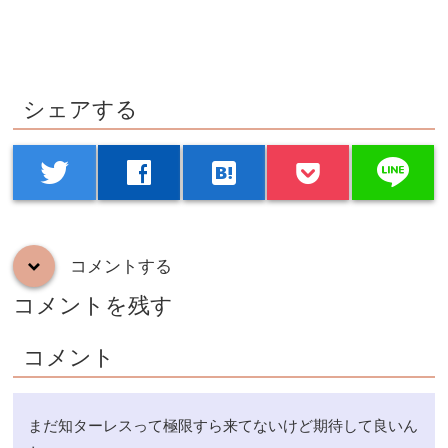
シェアする
line
twitter
facebook
hatenabookmark
コメントする
down
コメントを残す
コメント
まだ知ターレスって極限すら来てないけど期待して良いん