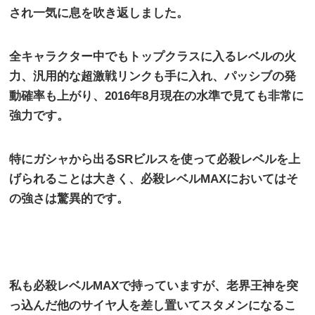
され一気に息を吹き返しました。
全キャラクター中でもトップクラスに入るレベルの火
力、汎用的な超激戦リンクも手に入れ、パッシブの発
動確率も上がり、
2016
年
8
月現在の水準で見ても非常に
強力です。
特にガシャから出る
SR
ビルスを使って必殺レベルを上
げられることは大きく、必殺レベル
MAX
においてはそ
の強さは驚異的です。
私も必殺レベル
MAX
で持っていますが、老界王神を突
っ込んだ他のサイヤ人を差し置いてスタメンになるこ