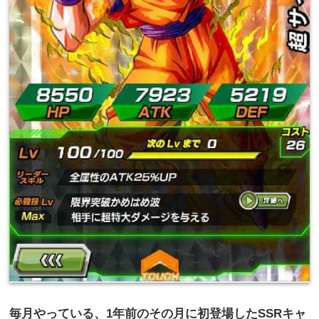
毎月やっている、
1
年前のその月に初登場した
SSR
キャ