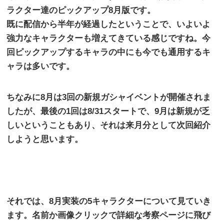
ラクター達のピックアップ
8
月版です。
既に配信から半年が経過したということで、いよいよ
強力なキャラクターも増えてきている感じですね。今
回ピックアップするキャラの中にも今でも通用するキ
ャラは多いです。
ちなみに
8
月は
3
回の新規ガシャイベントが開催されま
したが、最後の
1
回は
8/31
スタートで、
9
月は新規が乏
しいということもあり、それは来月分として次回紹介
しようと思います。
それでは、
8
月実装の
5
キャラクターについて見ていき
ます。名前か画像クリックで詳細な考察ページに飛び