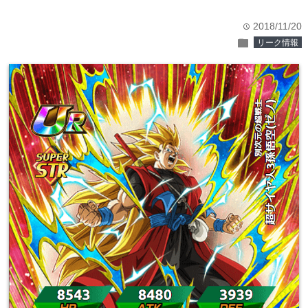
2018/11/20
time
folder
リーク情報