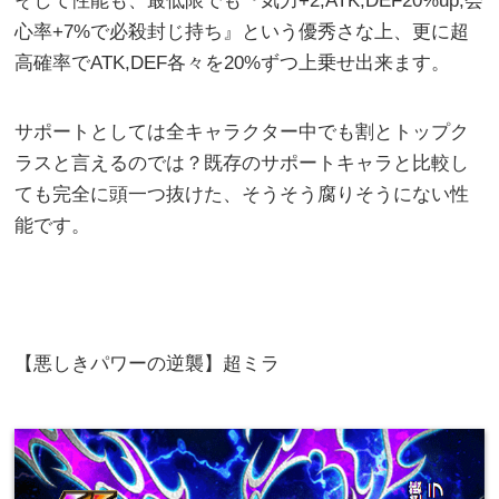
そして性能も、最低限でも『気力+2,ATK,DEF20%up,会
心率+7%で必殺封じ持ち』という優秀さな上、更に超
高確率でATK,DEF各々を20%ずつ上乗せ出来ます。
サポートとしては全キャラクター中でも割とトップク
ラスと言えるのでは？既存のサポートキャラと比較し
ても完全に頭一つ抜けた、そうそう腐りそうにない性
能です。
【悪しきパワーの逆襲】超ミラ