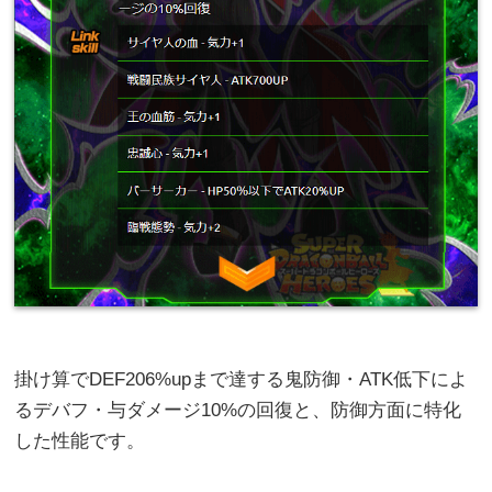
掛け算でDEF206%upまで達する鬼防御・ATK低下によ
るデバフ・与ダメージ10%の回復と、防御方面に特化
した性能です。