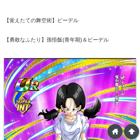
【覚えたての舞空術】ビーデル
【勇敢なふたり】孫悟飯(青年期)＆ビーデル
home
arrowup