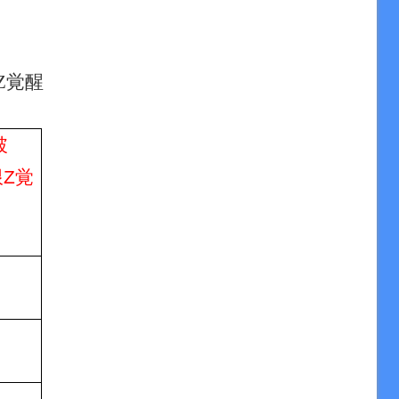
Z覚醒
破
限Z覚