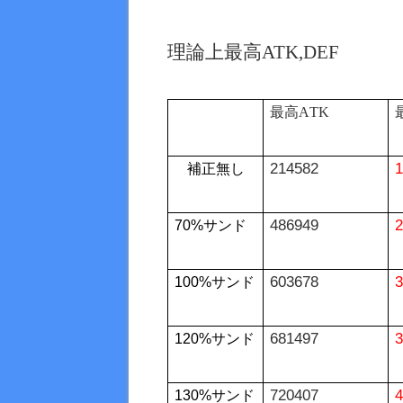
理論上最高ATK,DEF
最高A
TK
214582
1
補正無し
486949
2
70%
サンド
603678
3
100%
サンド
681497
3
120%
サンド
720407
4
130%
サンド