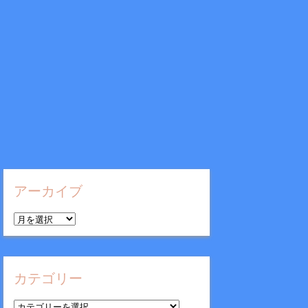
アーカイブ
ア
ー
カ
イ
カテゴリー
ブ
カ