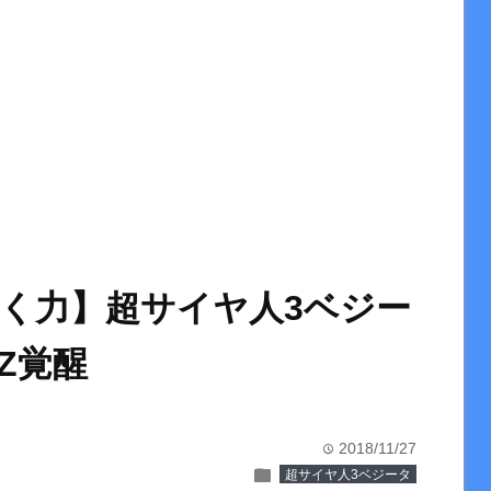
く力】超サイヤ人3ベジー
Z覚醒
2018/11/27
time
folder
超サイヤ人3ベジータ