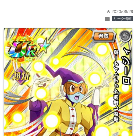
2020/06/29
time
folder
リーク情報