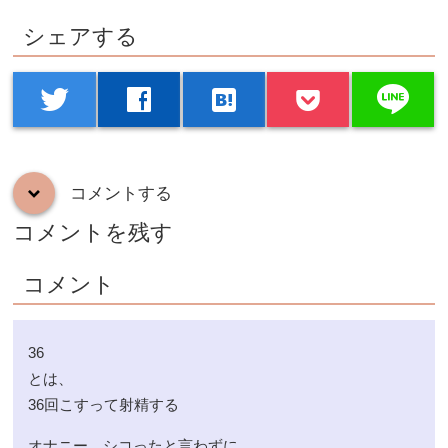
シェアする
line
twitter
facebook
hatenabookmark
コメントする
down
コメントを残す
コメント
36
とは、
36回こすって射精する
オナニー、シコったと言わずに