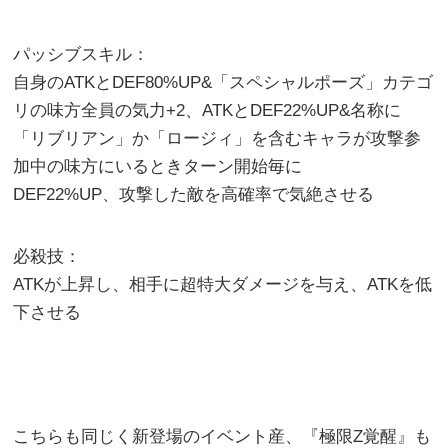
パッシブスキル：
自身のATKとDEF80%UP&「スペシャルポーズ」カテゴ
リの味方全員の気力+2、ATKとDEF22%UP&名称に
「リブリアン」か「ロージィ」を含むキャラが攻撃参
加中の味方にいるときターン開始毎に
DEF22%UP、攻撃した敵を高確率で気絶させる
必殺技：
ATKが上昇し、相手に超特大ダメージを与え、ATKを低
下させる
こちらも同じく新登場のイベント産、『極限Z覚醒』も