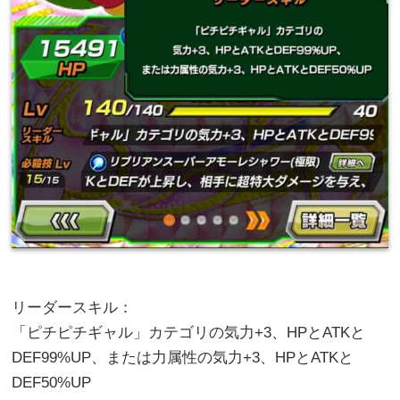
リーダースキル：
「ピチピチギャル」カテゴリの気力+3、HPとATKと
DEF99%UP、または力属性の気力+3、HPとATKと
DEF50%UP