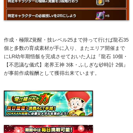
作成・極限Z覚醒・技レベル25まで持って行けば龍石35
個と多数の育成素材が手に入り、またエリア開催まで
にLR幼年期悟飯を完成させておいた人は『龍石 10個・
【不思議な儀式】老界王神 3体・ふしぎな砂時計 2個』
が事前作成報酬として獲得出来ています。