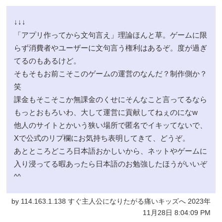
↓↓↓
「アプリ作ってから文句言え」理論ほんと草。ゲームに限
らず消費者やユーザーに文句言う権利はあるぞ。度が過ぎ
てるのもあるけど。
そもそもお前こそこのゲームの運営のなんだ？制作側か？
笑
課金もそこそこか無課金のくせにそんなこと言ってるなら
もっとおもろいわ、大して運営に貢献してねぇのになw
他人のサイトとかいう狭い場所で匿名でイキッてないで、
Xで公式のリプ欄にお気持ち表明してきて、どうぞ。
あとところどころ日本語おかしいから、ネットやゲームに
入り浸ってる暇あったら日本語のお勉強したほうがいいぞ
^^
by 114.163.1.138 すぐ主人公になりたがる痛いキッズへ 2023年
11月28日 8:04:09 PM