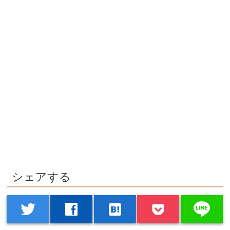
シェアする
line
twitter
facebook
hatenabookmark