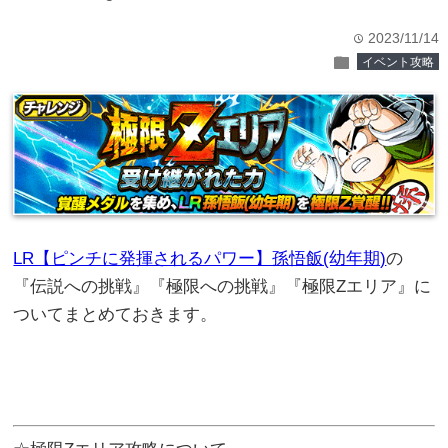
2023/11/14
time
folder
イベント攻略
LR【ピンチに発揮されるパワー】孫悟飯(幼年期)
の
『伝説への挑戦』『極限への挑戦』『極限Zエリア』に
ついてまとめておきます。