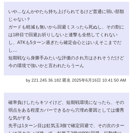
いや…なんかやたら持ち上げられてるけど普通に弱い部類
じゃない？
ガードも軽減も無いから回避ミスったら死ぬし、その割に
は1枠目で回避お祈りしないと連撃も全然してくれない
し、ATKも5ターン過ぎたら確定会心とはいえそこまでだ
し…
短期戦なら身勝手みたいな評価のされ方はされそうだけど
今の環境で強いかと言われたらうーん
by 221.245.36.182 匿名 2025年6月16日 10:41:50 AM
確率負けしたらキツイけど、短期戦環境になったら、その
弱点をある程度カバーできるから穴埋め要因としては優秀
な気がする
先手は1ターン目は虹気玉3個で確定回避で、その次のター