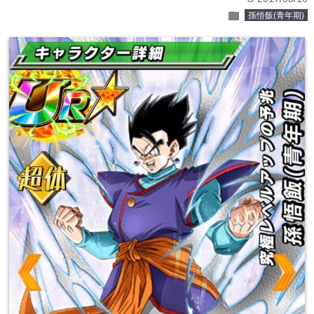
folder
孫悟飯(青年期)