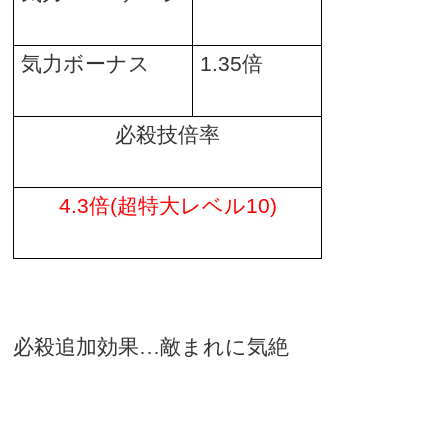
気力ボーナス
1.35
倍
必殺技倍率
4.3
倍
(
超特大レベル
10)
必殺追加効果…敵まれに気絶