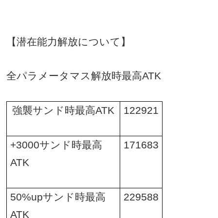
【潜在能力解放について】
全パラメータマス解放時最高
ATK
強襲サンド時最高
ATK
122921
+3000
サンド時最高
171683
ATK
50%up
サンド時最高
229588
ATK