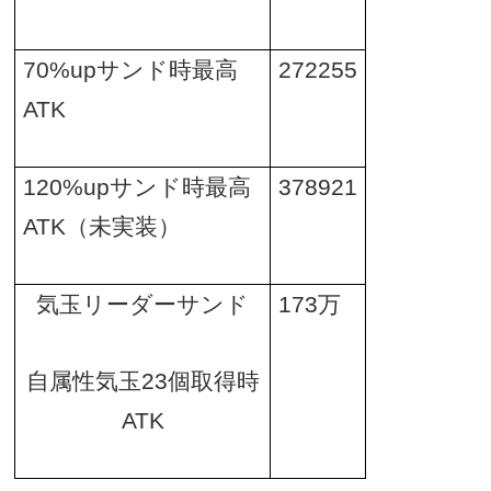
70%up
サンド時最高
272255
ATK
120%up
サンド時最高
378921
ATK
（未実装）
気玉リーダーサンド
173
万
自属性気玉
23
個取得時
ATK