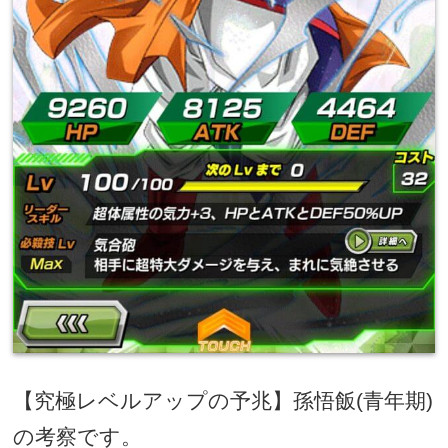
【究極レベルアップの予兆】孫悟飯
(
青年期
)
の考察です。