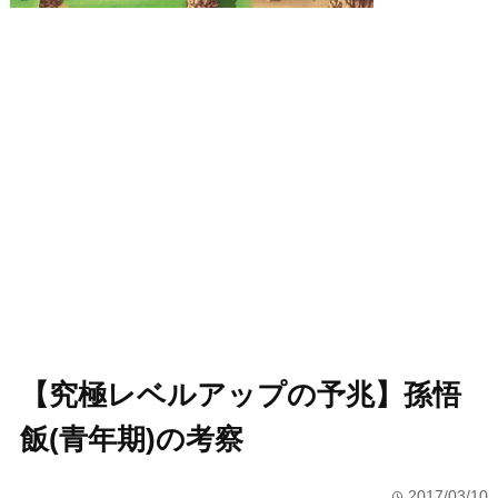
【究極レベルアップの予兆】孫悟
飯(青年期)の考察
2017/03/10
time