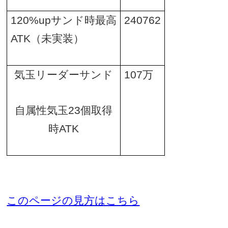
120%up
サンド時最高
240762
ATK
（未実装）
気玉リーダーサンド
107
万
自属性気玉
23
個取得
時
ATK
このページの見方はこちら