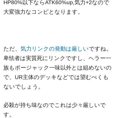
HP80%
以下なら
ATK60%up,
気力
+2
なので
大変強力なコンビとなります。
ただ、
気力リンクの発動は厳しい
ですね。
卑怯者は実質死にリンクですし、ヘラー一
族もボージャック一味以外とは組めないの
で、
UR
主体のデッキなどでは望むべくも
ないでしょう。
必殺が持ち味なのでこれは少々厳しいで
す。