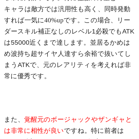
キャラは敵方では汎用性も高く、同時発動
すれば一気に40%upです。この場合、リー
ダースキル補正なしのレベル
1
必殺でも
ATK
は
55000近く
まで達します。並居るかめは
め波持ち超サイヤ人達すら余裕で抜いてし
まう
ATK
で、元のレアリティを考えれば非
常に優秀です。
また、
覚醒元のボージャックやザンギャと
は非常に相性が良い
ですね。特に前者は