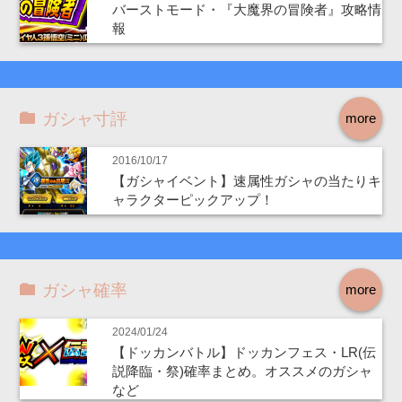
バーストモード・『大魔界の冒険者』攻略情
報
ガシャ寸評
more
2016/10/17
【ガシャイベント】速属性ガシャの当たりキ
ャラクターピックアップ！
ガシャ確率
more
2024/01/24
【ドッカンバトル】ドッカンフェス・LR(伝
説降臨・祭)確率まとめ。オススメのガシャ
など