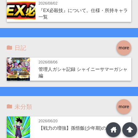
2026/08/02
『EX必殺技』について。仕様・所持キャラ
一覧
日記
more
2026/08/06
管理人ガシャ記録 シャイニーサマーガシャ
編
未分類
more
2026/06/20
home
arrowup
【戦力の増強】孫悟飯(少年期)の考察