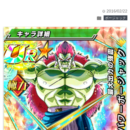
2016/02/22
time
folder
ボージャック