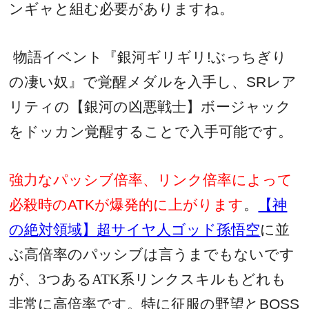
ンギャと組む必要がありますね。
物語イベント『銀河ギリギリ!ぶっちぎり
の凄い奴』で覚醒メダルを入手し、SRレア
リティの【銀河の凶悪戦士】ボージャック
をドッカン覚醒することで入手可能です。
強力なパッシブ倍率、リンク倍率によって
必殺時の
ATK
が爆発的に上がります
。
【神
の絶対領域】超サイヤ人ゴッド孫悟空
に並
ぶ高倍率のパッシブは言うまでもないです
が、3つあるATK系リンクスキルもどれも
非常に高倍率です。特に征服の野望と
BOSS