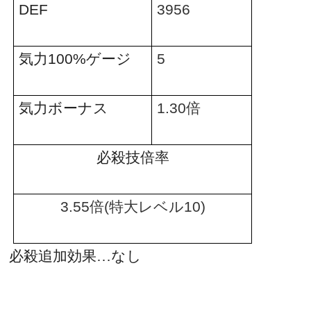
DEF
3956
気力
100%
ゲージ
5
気力ボーナス
1.30
倍
必殺技倍率
3.55
倍
(
特大レベル
10)
必殺追加効果…なし