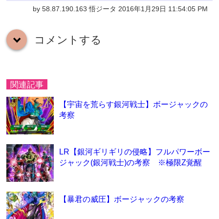
by 58.87.190.163 悟ジータ 2016年1月29日 11:54:05 PM
コメントする
down
関連記事
【宇宙を荒らす銀河戦士】ボージャックの
考察
LR【銀河ギリギリの侵略】フルパワーボー
ジャック(銀河戦士)の考察 ※極限Z覚醒
【暴君の威圧】ボージャックの考察