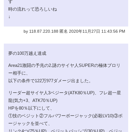
す
時の流れって恐ろしいね
↓
by 118.87.220.188 匿名 2020年11月27日 11:43:56 PM
夢の100万越え達成
Area21激闘の予兆の2.謎のサイヤ人SUPERの極体ブロリ
ー相手に、
以下の条件で122万977ダメージ出ました。
リーダー超サイヤ人3ベジータ(ATK80％UP)、フレ超一星
龍(気力+3、ATK70％UP)
HPを80％以下にして、
①技のベジット②フルパワーボージャック(必殺LV10)③ボ
ージャックを並べて、
リンク4つ(75％UP)、ベジットパッシブ(30％UP)、ベジッ