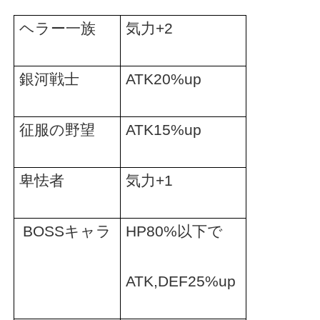
ヘラー一族
気力
+2
銀河戦士
ATK20%up
征服の野望
ATK15%up
卑怯者
気力
+1
BOSS
キャラ
HP80%
以下で
ATK,DEF25%up