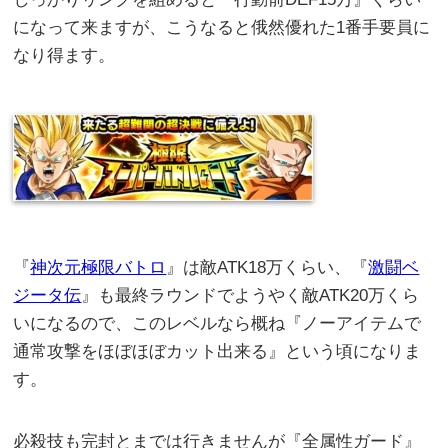
になって来ますが、こうなると俄然優れた1番手要員に
なり得ます。
『
神次元極限バトロ
』は敵ATK18万くらい、『
激闘ベ
ジータ伝
』も最終ラウンドでようやく敵ATK20万くら
いになるので、このレベルなら概ね『ノーアイテムで
通常攻撃をほぼほぼカット出来る』という頃になりま
す。
必殺技も完封とまでは行きませんが『全属性ガード』