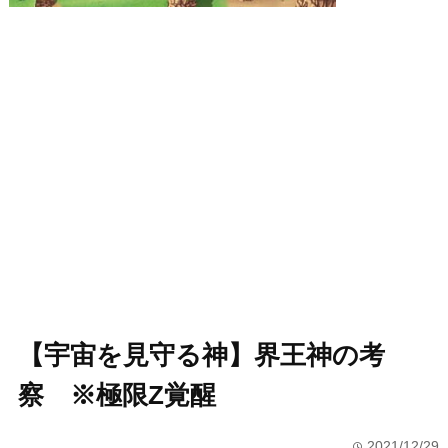
【宇宙を見守る神】界王神の考
察 ※極限Z覚醒
2021/12/29
time