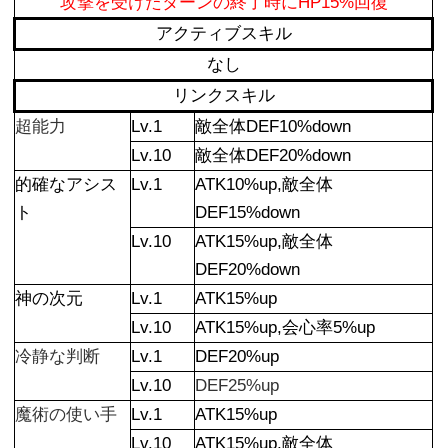
攻撃を受けたターンの終了時にHP15%回復
アクティブスキル
なし
リンクスキル
超能力
Lv.1
敵全体DEF10%down
Lv.10
敵全体DEF20%down
的確なアシス
Lv.1
ATK10%up,敵全体
ト
DEF15%down
Lv.10
ATK15%up,敵全体
DEF20%down
神の次元
Lv.1
ATK15%up
Lv.10
ATK15%up,会心率5%up
冷静な判断
Lv.1
DEF20%up
Lv.10
DEF25%up
魔術の使い手
Lv.1
ATK15%up
Lv.10
ATK15%up,敵全体