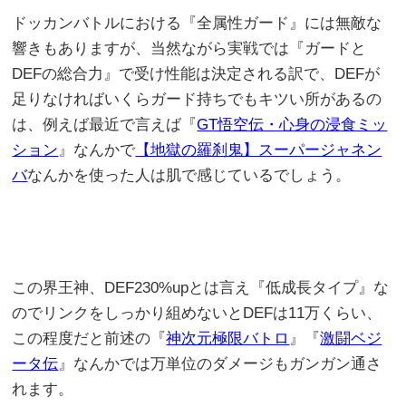
ドッカンバトルにおける『全属性ガード』には無敵な
響きもありますが、当然ながら実戦では『ガードと
DEFの総合力』で受け性能は決定される訳で、DEFが
足りなければいくらガード持ちでもキツい所があるの
は、例えば最近で言えば『
GT悟空伝・心身の浸食ミッ
ション
』なんかで
【地獄の羅刹鬼】スーパージャネン
バ
なんかを使った人は肌で感じているでしょう。
この界王神、DEF230%upとは言え『低成長タイプ』な
のでリンクをしっかり組めないとDEFは11万くらい、
この程度だと前述の『
神次元極限バトロ
』『
激闘ベジ
ータ伝
』なんかでは万単位のダメージもガンガン通さ
れます。