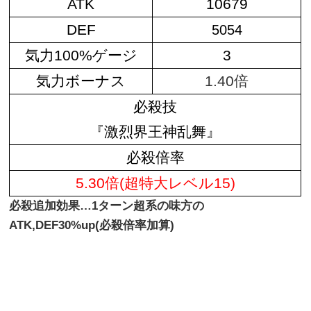
ATK
10679
DEF
5054
気力100%ゲージ
3
気力ボーナス
1.40倍
必殺技
『激烈界王神乱舞』
必殺倍率
5.30倍(超特大レベル15)
必殺追加効果…1ターン超系の味方の
ATK,DEF30%up(必殺倍率加算)