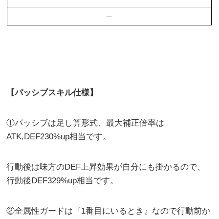
–
【パッシブスキル仕様】
①パッシブは足し算形式、最大補正倍率は
ATK,DEF230%up相当です。
行動後は味方のDEF上昇効果が自分にも掛かるので、
行動後DEF329%up相当です。
②全属性ガードは『1番目にいるとき』なので行動前か