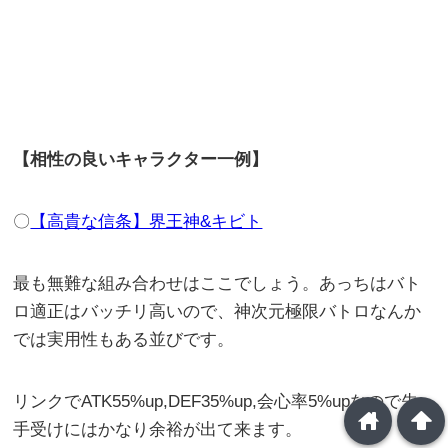
【相性の良いキャラクター一例】
〇
【高貴な信条】界王神&キビト
最も無難な組み合わせはここでしょう。あっちはバト
ロ適正はバッチリ高いので、神次元極限バトロなんか
では実用性もある並びです。
リンクでATK55%up,DEF35%up,会心率5%upなので先
home
arrowup
手受けにはかなり余裕が出て来ます。