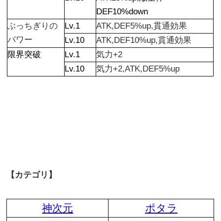
DEF10%down
ぶっちぎりの
Lv.1
ATK,DEF5%up,貫通効果
パワー
Lv.10
ATK,DEF10%up,貫通効果
限界突破
Lv.1
気力+2
Lv.10
気力+2,ATK,DEF5%up
【カテゴリ】
神次元
ポタラ