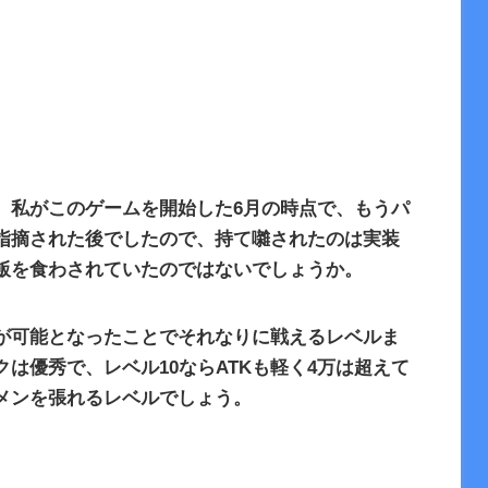
。私がこのゲームを開始した
6
月の時点で、もうパ
指摘された後でしたので、持て囃されたのは実装
飯を食わされていたのではないでしょうか。
が可能となったことでそれなりに戦えるレベルま
クは優秀で、レベル
10
なら
ATK
も軽く
4
万は超えて
メンを張れるレベルでしょう。