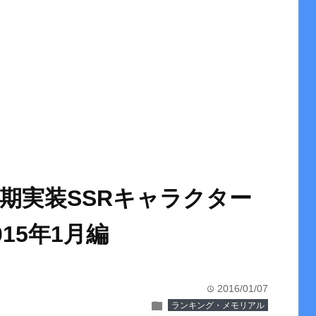
期実装SSRキャラクター
15年1月編
2016/01/07
time
folder
ランキング・メモリアル