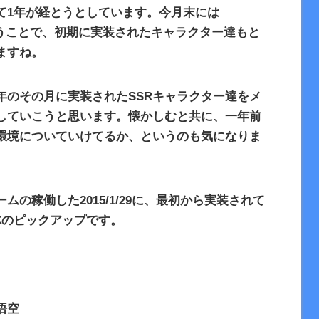
て
1
年が経とうとしています。今月末には
うことで、初期に実装されたキャラクター達もと
ますね。
年のその月に実装された
SSR
キャラクター達をメ
していこうと思います。懐かしむと共に、一年前
環境についていけてるか、というのも気になりま
ームの稼働した
2015/1/29
に、最初から実装されて
体のピックアップです。
悟空