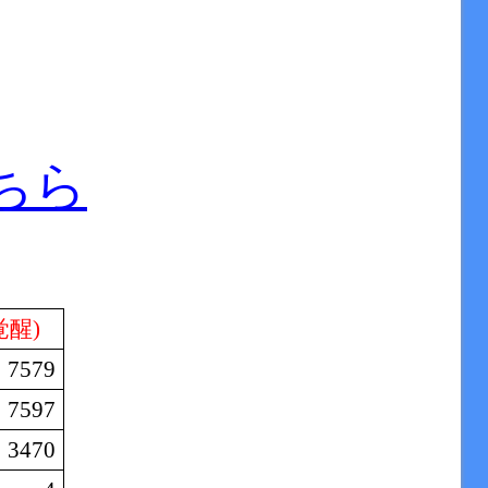
ちら
覚醒
)
7579
7597
3470