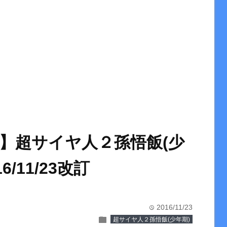
】超サイヤ人２孫悟飯(少
6/11/23改訂
2016/11/23
time
folder
超サイヤ人２孫悟飯(少年期)