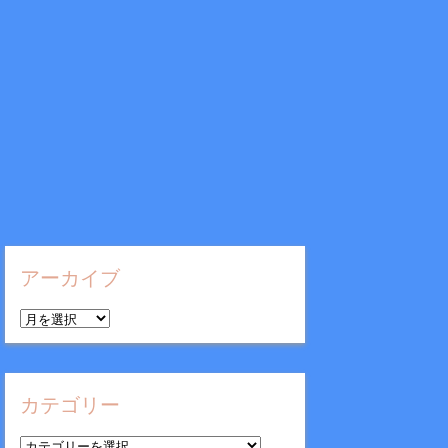
アーカイブ
ア
ー
カ
イ
カテゴリー
ブ
カ