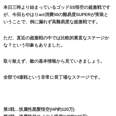
本日三時より始まっているゴッド
SS
悟空の超激戦です
が、今回もやはり
act
消費
50
の難易度
SUPER
が実装と
いうことで、例に漏れず高難易度な超激戦です。
ただ、直近の超激戦の中では比較的素直なステージか
な？という印象もありました。
取り敢えず、敵の基本情報から見ていきましょう。
全部で
4
連戦という非常に長丁場なステージです。
第
1
戦
…
技属性黒髪悟空
(HP
約
120
万
)