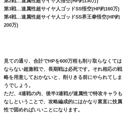
第
2
戦
…
速属性超サイヤ人悟空
(HP
約
130
万
)
第
3
戦
…
速属性超サイヤ人ゴッド
SS
悟空
(HP
約
160
万
)
第
4
戦
…
速属性超サイヤ人ゴッド
SS
界王拳悟空
(HP
約
200
万
)
見ての通り、合計で
HP
を
600
万程も削り取らなくては
ならない超激戦で、長期戦は必死です。それ相応の戦
略を用意しておかないと、削りきる前にやられてしま
うでしょう。
ただ、
4
連戦の内、後半
3
連戦が速属性で特攻キャラも
なしということで、攻略編成的にはかなり素直に技属
性で固めればいいことになります。