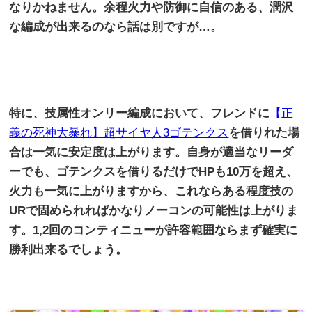
なりかねません。余程火力や防御に自信のある、潤沢
な編成が出来るのなら話は別ですが
…
。
特に、技属性オンリー編成において、フレンドに
【正
義の死神大暴れ】超サイヤ人3ゴテンクス
を借りれた場
合は一気に安定度は上がります。自身が適当なリーダ
ーでも、ゴテンクスを借りるだけで
HP
も
10
万を超え、
火力も一気に上がりますから、これならある程度技の
UR
で固められればかなりノーコンの可能性は上がりま
す。
1,2
回のコンティニューが許容範囲ならまず確実に
勝利出来るでしょう。