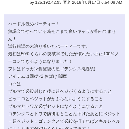
by 125.192.42.93 匿名 2016年8月17日 6:54:08 AM
ハードル低めパーティー！
無課金でやっている為そこまで良いキャラが揃ってませ
ん！
試行錯誤の末辿り着いたパーティーです。
最初は50％くらいの突破率でしたが慣れたいまは100％ノ
ーコンできるようになりました！
フレはドッカン覚醒後の超ゴテンクス3(必須)
アイテムは回復×2 おばけ 閻魔
コツは
ブルマで必殺封じた後に超ベジがくるようにすること
ピッコロとベジットがかぶらないようにすること
ブルマとトワが必ずセットになるようにすること
ゴテンクスとトワで防御をとことん下げたあとにベジット
→超ベジット→ゴテンクスで必殺を打てればスキルレベル
にもよりますが80万くらいはダメでます！