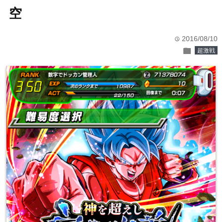
空
2016/08/10
time
folder
超激戦