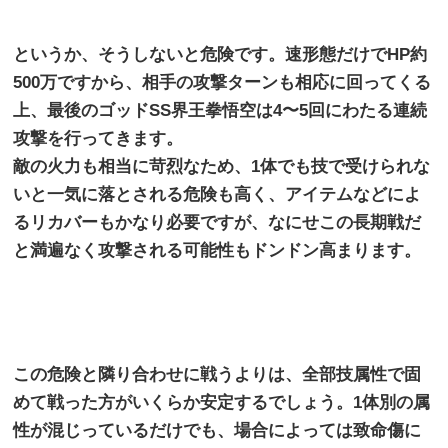
というか、そうしないと危険です。速形態だけで
HP
約
500
万ですから、相手の攻撃ターンも相応に回ってくる
上、最後のゴッド
SS
界王拳悟空は
4
〜
5
回にわたる連続
攻撃を行ってきます。
敵の火力も相当に苛烈なため、
1
体でも技で受けられな
いと一気に落とされる危険も高く、アイテムなどによ
るリカバーもかなり必要ですが、なにせこの長期戦だ
と満遍なく攻撃される可能性もドンドン高まります。
この危険と隣り合わせに戦うよりは、全部技属性で固
めて戦った方がいくらか安定するでしょう。
1
体別の属
性が混じっているだけでも、場合によっては致命傷に