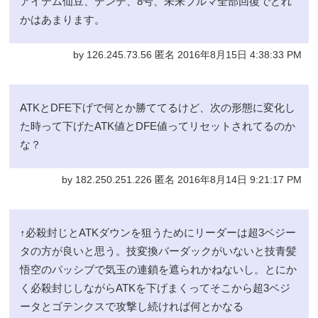
アイテム仙豆、デンデ、8号、未来ブルマ全部回復でどれ
かはあまります。
by 126.245.73.56 匿名 2016年8月15日 4:38:33 PM
ATKとDFE下げで何とか勝ててるけど、次の形態に変化し
た時って下げたATK値とDFE値ってリセットされてるのか
な？
by 182.250.251.226 匿名 2016年8月14日 9:21:17 PM
↑必殺封じとATKダウンを狙うためにリーダーは超3ベジー
タの方が良いと思う。技変換バーダックがいないと技青髪
悟空のパッシブで気玉の連鎖を遮られかねないし。とにか
く必殺封じしながらATKを下げまくってそこから超3ベジ
ータとゴテンクスで攻撃し続ければ何とかなる