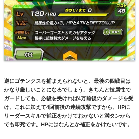
逆にゴテンクスを捕まえられないと、最後の四戦目は
かなり厳しいことになるでしょう。きちんと技属性で
ガードしても、必殺を受ければ
4
万前後のダメージを受
け、これに加えて
4
回前後の連続攻撃ですから、
HP
に
リーダースキルで補正をかけておかないと満タンから
でも即死です。
HP
にはなんとか補正をかけたいです。