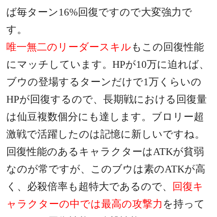
ば毎ターン
16%
回復ですので大変強力で
す。
唯一無二のリーダースキル
もこの回復性能
にマッチしています。
HP
が
10
万に迫れば、
ブウの登場するターンだけで
1
万くらいの
HP
が回復するので、長期戦における回復量
は仙豆複数個分にも達します。ブロリー超
激戦で活躍したのは記憶に新しいですね。
回復性能のあるキャラクターは
ATK
が貧弱
なのが常ですが、このブウは素の
ATK
が高
く、必殺倍率も超特大であるので、
回復キ
ャラクターの中では最高の攻撃力
を持って