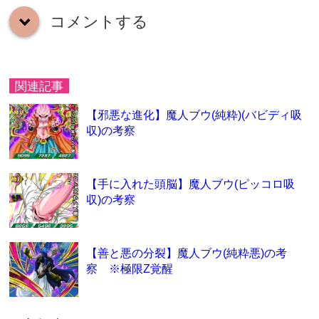
コメントする
down
関連記事
【邪悪な進化】魔人ブウ(純粋)(バビディ吸
収)の考察
【手に入れた頭脳】魔人ブウ(ピッコロ吸
収)の考察
【善と悪の分裂】魔人ブウ(純粋悪)の考
察 ※極限Z覚醒