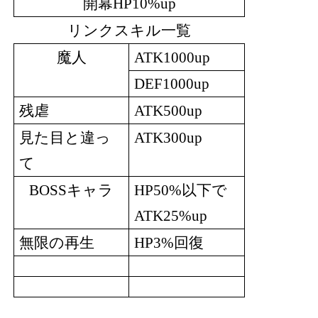
開幕
HP10%up
リンクスキル一覧
魔人
ATK1000up
DEF1000up
残虐
ATK500up
見た目と違っ
ATK300up
て
キャラ
以下で
BOSS
HP50%
ATK25%up
無限の再生
回復
HP3%