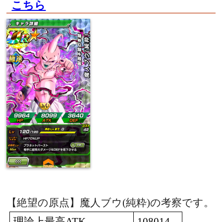
こちら
【絶望の原点】魔人ブウ
(
純粋
)
の考察です。
理論上最高
ATK
108014