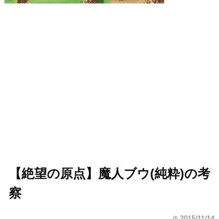
【絶望の原点】魔人ブウ(純粋)の考
察
2015/11/14
time