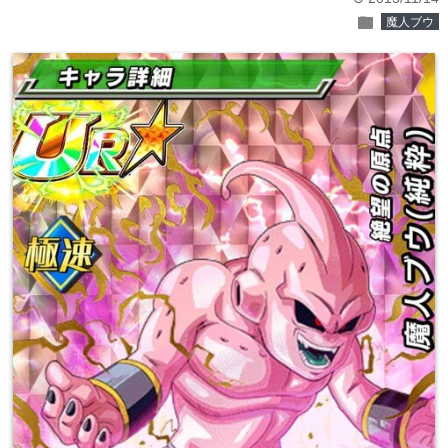
folder
魔人ブウ