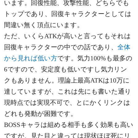
います。回復性能、攻撃性能、どちらでも
トップであり、回復キャラクターとしては
間違い無く頂点にいます。
ただ、いくら
ATK
が高いと言ってもそれは
回復キャラクターの中での話であり、
全体
から見れば低い方
です。気力
100%
も最多の
6
ですので、安定度も低いですし気力リン
クもありません。理論上最高
ATK
は
10
万に
達していますが、これは先にも書いた通り
現時点では実現不可で、とにかくリンクは
どれも発動が困難です。
BOSS
キャラは組める相手も多く効果も高い
ですが、見た目と違っては現状ほぼ死にリ