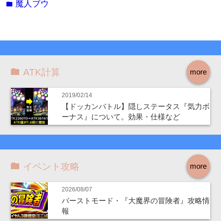
魔人ブウ
folder
ATK計算
more
2019/02/14
【ドッカンバトル】隠しステータス『気力ボ
ーナス』について。効果・仕様など
イベント攻略
more
2026/08/07
バーストモード・『大魔界の冒険者』攻略情
報