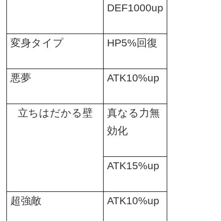
DEF1000up
変身タイプ
HP5%
回復
悪夢
ATK10%up
立ちはだかる壁
真なる力無
効化
ATK15%up
超強敵
ATK10%up