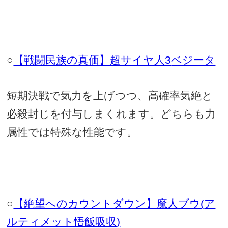
○
【戦闘民族の真価】超サイヤ人
3
ベジータ
短期決戦で気力を上げつつ、高確率気絶と
必殺封じを付与しまくれます。どちらも力
属性では特殊な性能です。
○
【絶望へのカウントダウン】魔人ブウ
(
ア
ルティメット悟飯吸収
)