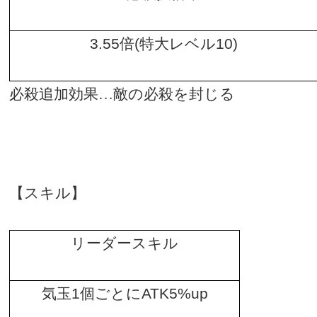
3.55
倍
(
特大レベル
10)
必殺追加効果…敵の必殺を封じる
【スキル】
リーダースキル
気玉
1
個ごとに
ATK5%up