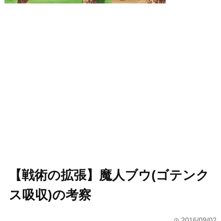
【戦術の拡張】魔人ブウ(ゴテンク
ス吸収)の考察
2016/09/02
time