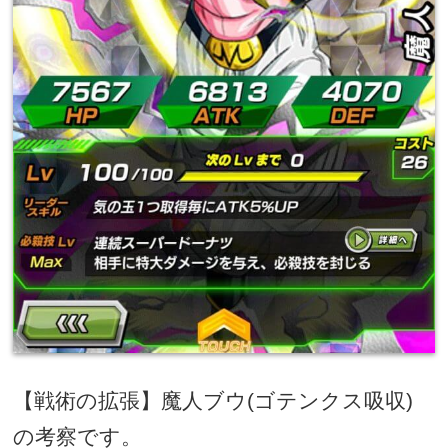
【戦術の拡張】魔人ブウ
(
ゴテンクス吸収
)
の考察です。