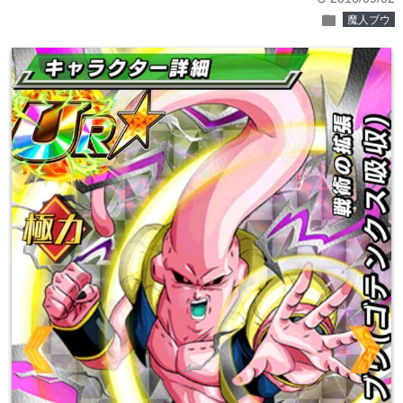
folder
魔人ブウ