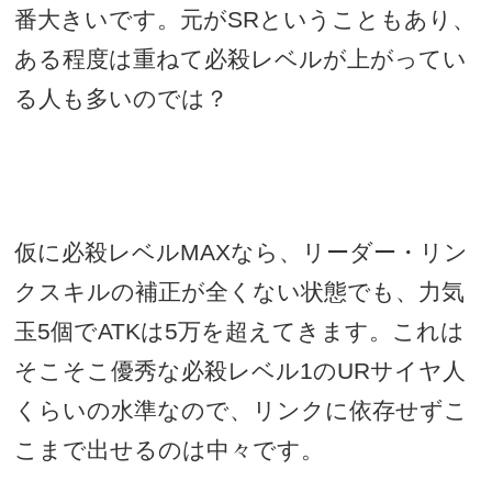
番大きいです。元が
SR
ということもあり、
ある程度は重ねて必殺レベルが上がってい
る人も多いのでは？
仮に必殺レベル
MAX
なら、リーダー・リン
クスキルの補正が全くない状態でも、力気
玉
5
個で
ATK
は
5
万を超えてきます。これは
そこそこ優秀な必殺レベル
1
の
UR
サイヤ人
くらいの水準なので、リンクに依存せずこ
こまで出せるのは中々です。