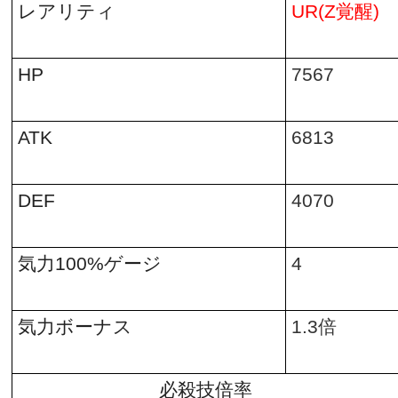
レアリティ
UR(Z
覚醒
)
HP
7567
ATK
6813
DEF
4070
気力
100%
ゲージ
4
気力ボーナス
1.3
倍
必殺技倍率