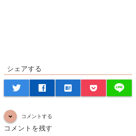
シェアする
line
twitter
facebook
hatenabookmark
コメントする
down
コメントを残す