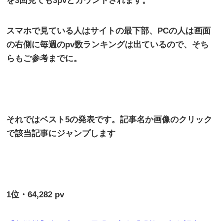
を
3
回見ても
3pv
とカウントされます。
スマホで見ている人はサイトの最下部、
PC
の人は画面
の右側に毎週の
pv
数ランキングは出ているので、そち
らもご参考までに。
それではベスト
5
の発表です。記事名か画像のクリック
で該当記事にジャンプします
1
位・
64,282 pv