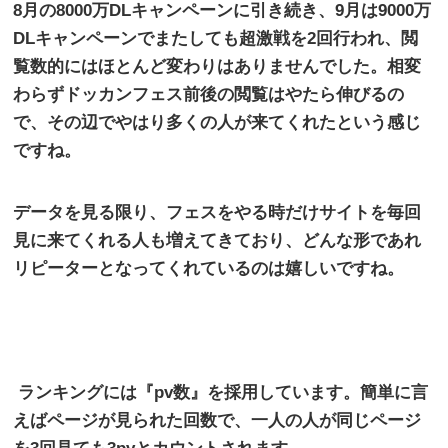
8
月の
8000
万
DL
キャンペーンに引き続き、
9
月は
9000
万
DL
キャンペーンでまたしても超激戦を
2
回行われ、閲
覧数的にはほとんど変わりはありませんでした。相変
わらずドッカンフェス前後の閲覧はやたら伸びるの
で、その辺でやはり多くの人が来てくれたという感じ
ですね。
データを見る限り、フェスをやる時だけサイトを毎回
見に来てくれる人も増えてきており、どんな形であれ
リピーターとなってくれているのは嬉しいですね。
ランキングには『
pv
数』を採用しています。簡単に言
えばページが見られた回数で、一人の人が同じページ