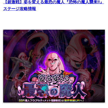
【超激戦】姿を変える最恐の魔人『恐怖の魔人襲来
‼
』
ステージ攻略情報