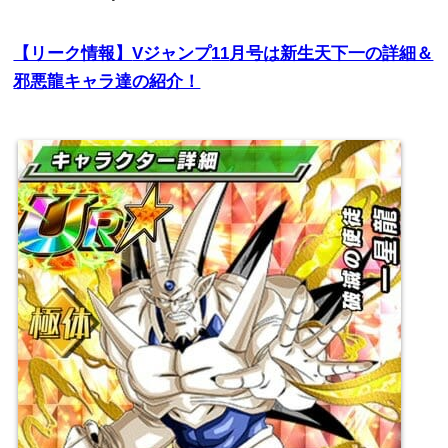
【リーク情報】
V
ジャンプ
11
月号は新生天下一の詳細＆
邪悪龍キャラ達の紹介！