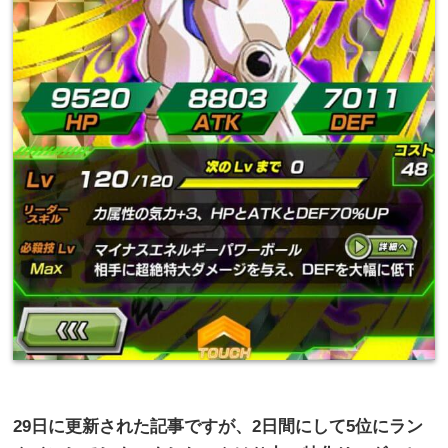
29
日に更新された記事ですが、
2
日間にして
5
位にラン