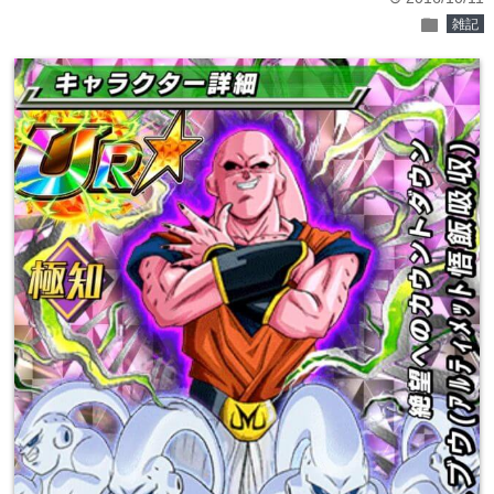
folder
雑記