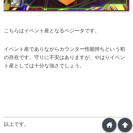
こちらはイベント産となるベジータです。
イベント産でありながらカウンター性能持ちという初
の存在です。守りに不安はありますが、やはりイベン
ト産としては十分な強さでしょう。
home
arrowup
以上です。