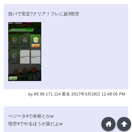
技パで安定?クリア！フレに超3悟空
by 49.98.171.114 匿名 2017年3月28日 12:48:05 PM
ベジータ4で余裕とかw
home
arrowup
悟空4でやるほうが楽だよw