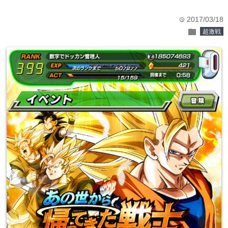
2017/03/18
time
folder
超激戦