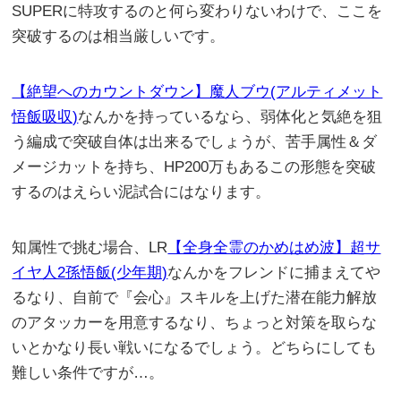
SUPERに特攻するのと何ら変わりないわけで、ここを
突破するのは相当厳しいです。
【絶望へのカウントダウン】魔人ブウ(アルティメット
悟飯吸収)
なんかを持っているなら、弱体化と気絶を狙
う編成で突破自体は出来るでしょうが、苦手属性＆ダ
メージカットを持ち、HP200万もあるこの形態を突破
するのはえらい泥試合にはなります。
知属性で挑む場合、LR
【全身全霊のかめはめ波】超サ
イヤ人2孫悟飯(少年期)
なんかをフレンドに捕まえてや
るなり、自前で『会心』スキルを上げた潜在能力解放
のアタッカーを用意するなり、ちょっと対策を取らな
いとかなり長い戦いになるでしょう。どちらにしても
難しい条件ですが…。