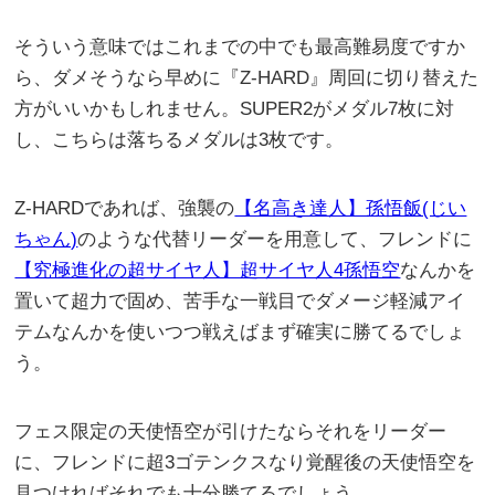
そういう意味ではこれまでの中でも最高難易度ですか
ら、ダメそうなら早めに『Z-HARD』周回に切り替えた
方がいいかもしれません。SUPER2がメダル7枚に対
し、こちらは落ちるメダルは3枚です。
Z-HARDであれば、強襲の
【名高き達人】孫悟飯(じい
ちゃん)
のような代替リーダーを用意して、フレンドに
【究極進化の超サイヤ人】超サイヤ人4孫悟空
なんかを
置いて超力で固め、苦手な一戦目でダメージ軽減アイ
テムなんかを使いつつ戦えばまず確実に勝てるでしょ
う。
フェス限定の天使悟空が引けたならそれをリーダー
に、フレンドに超3ゴテンクスなり覚醒後の天使悟空を
見つければそれでも十分勝てるでしょう。