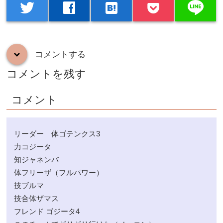
line
twitter
facebook
hatenabookmark
コメントする
down
コメントを残す
コメント
リーダー 体ゴテンクス3
力コジータ
知ジャネンバ
体フリーザ（フルパワー）
技ブルマ
技合体ザマス
フレンド ゴジータ4