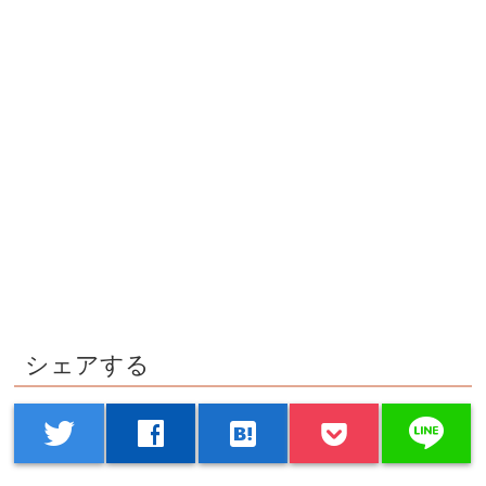
シェアする
line
twitter
facebook
hatenabookmark