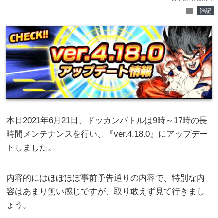
folder
雑記
本日2021年6月21日、ドッカンバトルは9時～17時の長
時間メンテナンスを行い、『ver.4.18.0』にアップデー
トしました。
内容的にはほぼほぼ事前予告通りの内容で、特別な内
容はあまり無い感じですが、取り敢えず見て行きまし
ょう。