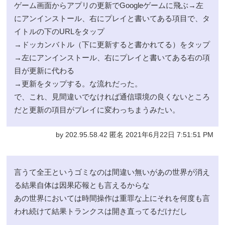
ゲーム画面からアプリの更新でGoogleゲームに飛ぶ→左
にアンインストール、右にプレイと書いてある項目で、タ
イトルの下のURLをタップ
→ドッカンバトル（下に更新すると書かれてる）をタップ
→左にアンインストール、右にプレイと書いてある右の項
目が更新に代わる
→更新をタップする。な流れだった。
で、これ、見間違いでなければ通信環境の良くないところ
だと更新の項目がプレイに変わっちまうみたい。
by 202.95.58.42 匿名 2021年6月22日 7:51:51 PM
言うて全王というゴミなのは間違い無いがあの世界が消え
る結果自体は因果応報とも言えるからな
あの世界においては時間操作は重罪な上にそれを何度も言
われ続けて結果トランクスは開き直ってるだけだし