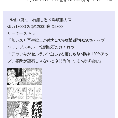
by 114.159.213.22 匿名 2020年3月5日 2:55:15 PM
LR極力属性 石無し怒り爆破無カス
体力18000 攻撃12000 防御5800
リーダースキル
「無カスと再生戦士の体力170%攻撃&防御130%アップ」
パッシブスキル 報酬龍石だけくれや
「アカツキがセルラン1位になる度に攻撃&防御130%アッ
プ、報酬が龍石じゃないとき防御0になる&必ず会心」