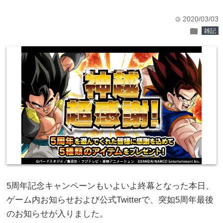
2020/03/03
time
folder
雑記
5周年記念キャンペーンもいよいよ終幕となった本日、
ゲーム内お知らせおよび公式Twitterで、突如5周年最後
のお知らせが入りました。